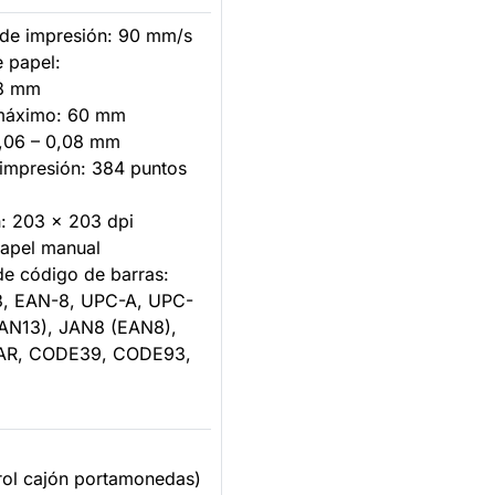
 de impresión: 90 mm/s
 papel:
8 mm
máximo: 60 mm
,06 – 0,08 mm
 impresión: 384 puntos
n: 203 x 203 dpi
papel manual
de código de barras:
, EAN-8, UPC-A, UPC-
EAN13), JAN8 (EAN8),
AR, CODE39, CODE93,
trol cajón portamonedas)