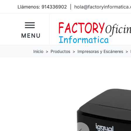
Llámenos:
914336902
|
hola@factoryinformatica
dehaze
MENU
Inicio
Productos
Impresoras y Escáneres