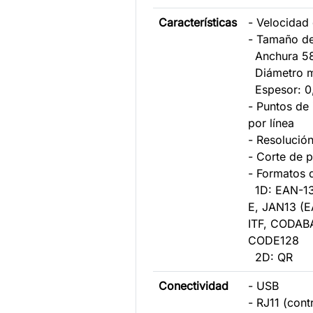
Características
- Velocidad
- Tamaño de
Anchura 5
Diámetro 
Espesor: 0
- Puntos de
por línea
- Resolució
- Corte de 
- Formatos 
1D: EAN-13
E, JAN13 (
ITF, CODAB
CODE128
2D: QR
Conectividad
- USB
- RJ11 (con