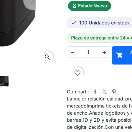
Next
Estado:
Nuevo
workspace_premium
100 Unidades en stock

Plazo de entrega entre 24 y 



search
favorite_border
Compartir
La mejor relación calidad-pre
mercadoImprime tickets de 
de ancho.Añade logotipos y 
barras 1D y 2D y evita posibl
de digitalización.Con una ve