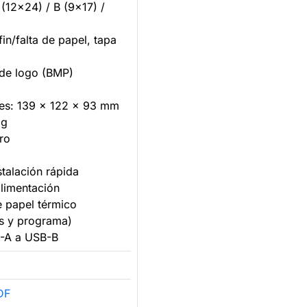
 (12x24) / B (9x17) /
fin/falta de papel, tapa
 de logo (BMP)
es: 139 x 122 x 93 mm
 g
ro
stalación rápida
alimentación
de papel térmico
rs y programa)
B-A a USB-B
DF