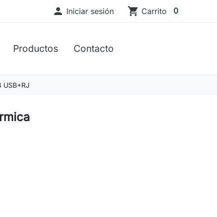

shopping_cart
0
Iniciar sesión
Carrito
Productos
Contacto
58 USB+RJ
érmica