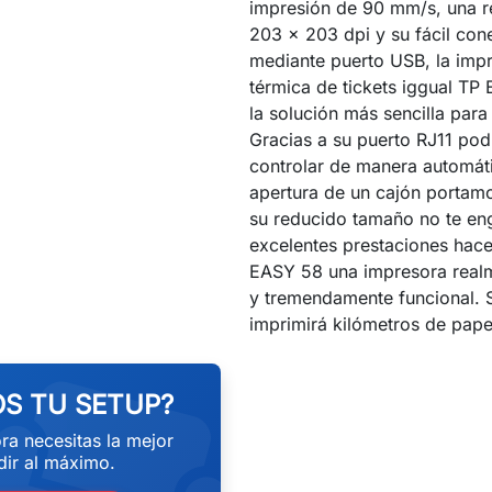
impresión de 90 mm/s, una r
203 x 203 dpi y su fácil co
mediante puerto USB, la imp
térmica de tickets iggual TP
la solución más sencilla para
Gracias a su puerto RJ11 pod
controlar de manera automáti
apertura de un cajón porta
su reducido tamaño no te en
excelentes prestaciones hace
EASY 58 una impresora realm
y tremendamente funcional. 
eekend
imprimirá kilómetros de pape
S TU SETUP?
ra necesitas la mejor
ir al máximo.