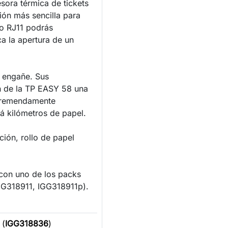
sora térmica de tickets
ión más sencilla para
to RJ11 podrás
a la apertura de un
 engañe. Sus
n de la TP EASY 58 una
 tremendamente
rá kilómetros de papel.
ción, rollo de papel
 con uno de los packs
IGG318911, IGG318911p).
 (
IGG318836
)