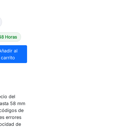
48 Horas
Añadir al
carrito
cio del
hasta 58 mm
códigos de
es errores
locidad de