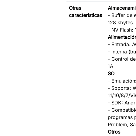
Otras
Almacenami
características
- Buffer de 
128 kbytes
- NV Flash:
Alimentació
- Entrada: 
- Interna (b
- Control de
1A
SO
- Emulación
- Soporta:
11/10/8/7/V
- SDK: Andr
- Compatible
programas p
Problem, Sa
Otros