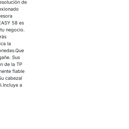
esolución de
nexionado
resora
 EASY 58 es
 tu negocio.
rás
ca la
monedas.Que
gañe. Sus
n de la TP
ente fiable
Su cabezal
l.Incluye a