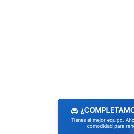
w
¿COMPLETAMO
chair
Tienes el mejor equipo. Aho
comodidad para rend