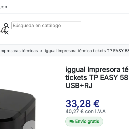
.com
search
clear
Impresoras térmicas
iggual Impresora térmica tickets TP EASY 
iggual Impresora t
tickets TP EASY 58
USB+RJ
33,28 €
40,27 € con I.V.A
Envío gratis
local_shipping