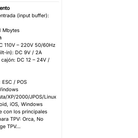
ento
entrada (input buffer):
 1 Mbytes
n
AC 110V – 220V 50/60Hz
uilt-in): DC 9V / 2A
 cajón: DC 12 – 24V /
: ESC / POS
 Windows
ista/XP/2000/JPOS/Linux
oid, iOS, Windows
 con los principales
ara TPV: Orca, No
ge TPV...