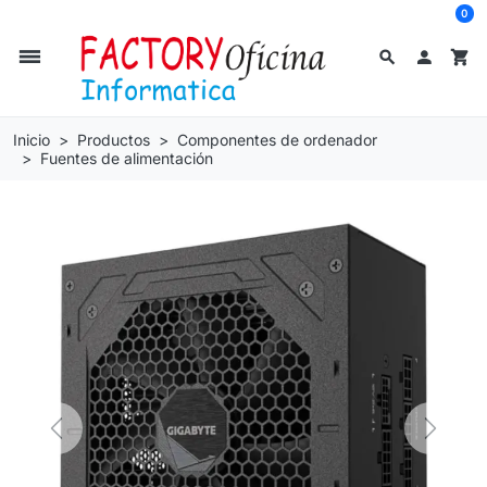
0
dehaze
search

shopping_cart
Inicio
Productos
Componentes de ordenador
Fuentes de alimentación
Previous
Next