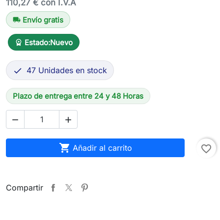
110,27 € con I.V.A
Envío gratis
local_shipping
Estado:
Nuevo
workspace_premium
47 Unidades en stock

Plazo de entrega entre 24 y 48 Horas



Añadir al carrito
favorite_border
Compartir