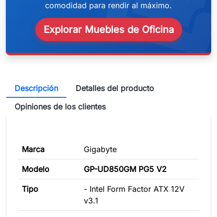
weeken
comodidad para rendir al máximo.
Explorar Muebles de Oficina
Descripción
Detalles del producto
Opiniones de los clientes
Marca
Gigabyte
Modelo
GP-UD850GM PG5 V2
Tipo
- Intel Form Factor ATX 12V
v3.1