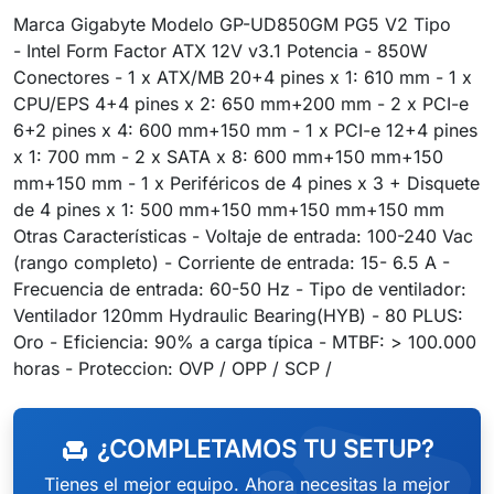
Marca Gigabyte Modelo GP-UD850GM PG5 V2 Tipo
- Intel Form Factor ATX 12V v3.1 Potencia - 850W
Conectores - 1 x ATX/MB 20+4 pines x 1: 610 mm - 1 x
CPU/EPS 4+4 pines x 2: 650 mm+200 mm - 2 x PCI-e
6+2 pines x 4: 600 mm+150 mm - 1 x PCI-e 12+4 pines
x 1: 700 mm - 2 x SATA x 8: 600 mm+150 mm+150
mm+150 mm - 1 x Periféricos de 4 pines x 3 + Disquete
de 4 pines x 1: 500 mm+150 mm+150 mm+150 mm
Otras Características - Voltaje de entrada: 100-240 Vac
(rango completo) - Corriente de entrada: 15- 6.5 A -
Frecuencia de entrada: 60-50 Hz - Tipo de ventilador:
Ventilador 120mm Hydraulic Bearing(HYB) - 80 PLUS:
Oro - Eficiencia: 90% a carga típica - MTBF: > 100.000
horas - Proteccion: OVP / OPP / SCP /
¿COMPLETAMOS TU SETUP?
chair
Tienes el mejor equipo. Ahora necesitas la mejor