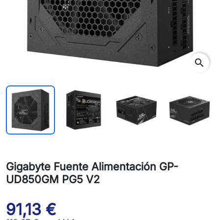
search
Gigabyte Fuente Alimentación GP-
UD850GM PG5 V2
91,13 €