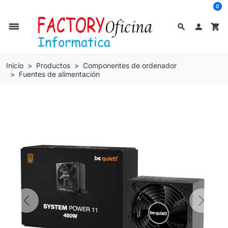
0
dehaze
search

shopping_cart
Inicio
Productos
Componentes de ordenador
Fuentes de alimentación
Previous
Next