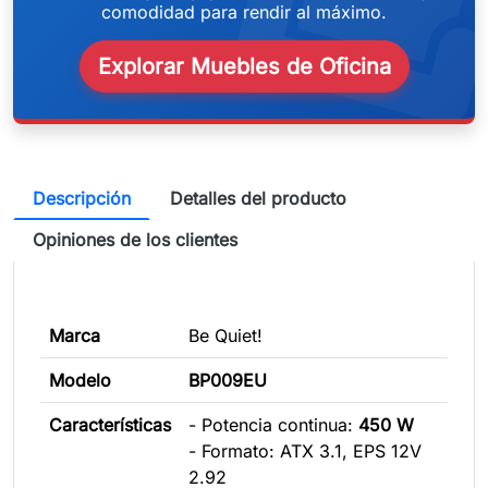
weeken
comodidad para rendir al máximo.
Explorar Muebles de Oficina
Descripción
Detalles del producto
Opiniones de los clientes
Marca
Be Quiet!
Modelo
BP009EU
Características
- Potencia continua:
450 W
- Formato: ATX 3.1, EPS 12V
2.92