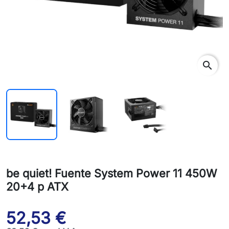
search
be quiet! Fuente System Power 11 450W
20+4 p ATX
52,53 €