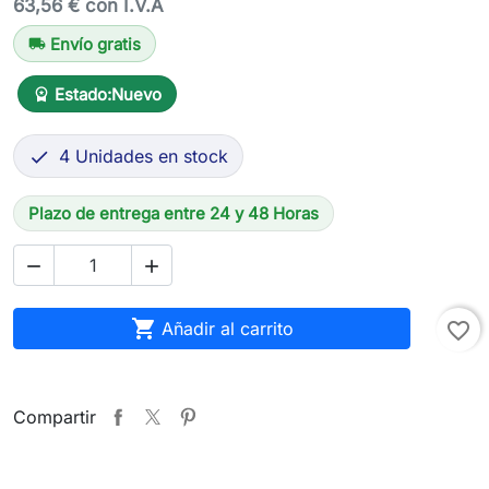
63,56 € con I.V.A
Envío gratis
local_shipping
Estado:
Nuevo
workspace_premium
4 Unidades en stock

Plazo de entrega entre 24 y 48 Horas



Añadir al carrito
favorite_border
Compartir