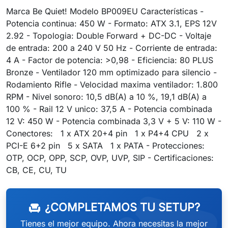
Marca Be Quiet! Modelo BP009EU Características -
Potencia continua: 450 W - Formato: ATX 3.1, EPS 12V
2.92 - Topologia: Double Forward + DC-DC - Voltaje
de entrada: 200 a 240 V 50 Hz - Corriente de entrada:
4 A - Factor de potencia: >0,98 - Eficiencia: 80 PLUS
Bronze - Ventilador 120 mm optimizado para silencio -
Rodamiento Rifle - Velocidad maxima ventilador: 1.800
RPM - Nivel sonoro: 10,5 dB(A) a 10 %, 19,1 dB(A) a
100 % - Rail 12 V unico: 37,5 A - Potencia combinada
12 V: 450 W - Potencia combinada 3,3 V + 5 V: 110 W -
Conectores: 1 x ATX 20+4 pin 1 x P4+4 CPU 2 x
PCI-E 6+2 pin 5 x SATA 1 x PATA - Protecciones:
OTP, OCP, OPP, SCP, OVP, UVP, SIP - Certificaciones:
CB, CE, CU, TU
¿COMPLETAMOS TU SETUP?
chair
Tienes el mejor equipo. Ahora necesitas la mejor