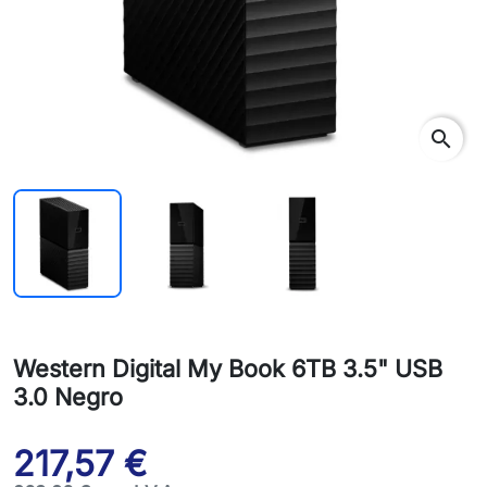
search
Western Digital My Book 6TB 3.5" USB
3.0 Negro
217,57 €