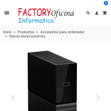
0
dehaze
search

shopping_cart
Inicio
Productos
Accesorios para ordenador
Discos duros externos
Previous
Next