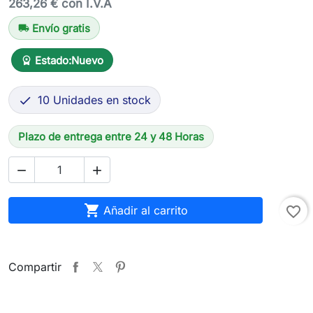
263,26 € con I.V.A
Envío gratis
local_shipping
Estado:
Nuevo
workspace_premium
10 Unidades en stock

Plazo de entrega entre 24 y 48 Horas



Añadir al carrito
favorite_border
Compartir