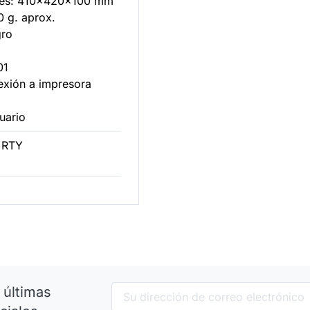
nes: 410x420x100 mm
0 g. aprox.
gro
01
exión a impresora
uario
 RTY
 últimas