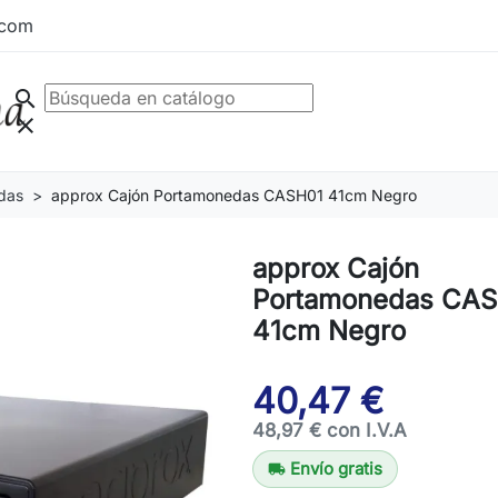
.com
search
clear
das
approx Cajón Portamonedas CASH01 41cm Negro
approx Cajón
Portamonedas CA
41cm Negro
40,47 €
48,97 € con I.V.A
Envío gratis
local_shipping