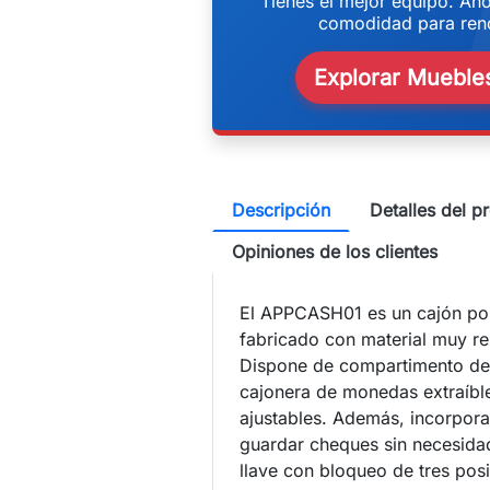
w
Tienes el mejor equipo. Aho
comodidad para rend
Explorar Muebles
Descripción
Detalles del p
Opiniones de los clientes
El APPCASH01 es un cajón po
fabricado con material muy re
Dispone de compartimento de b
cajonera de monedas extraíbl
ajustables. Además, incorpora
guardar cheques sin necesidad
llave con bloqueo de tres pos