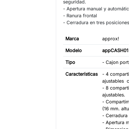
seguridad.
- Apertura manual y automáti
- Ranura frontal
- Cerradura en tres posicione
Marca
approx!
Modelo
appCASH01
Tipo
- Cajon por
Características
- 4 comparti
ajustables c
- 8 compar
ajustables.
- Comparti
(16 mm. altu
- Cerradura 
- Apertura 