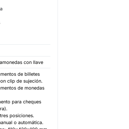
ca
s
tamonedas con llave
mentos de billetes
on clip de sujeción.
timentos de monedas
mento para cheques
ra).
tres posiciones.
manual o automática.