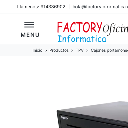
Llámenos:
914336902
|
hola@factoryinformatica
dehaze
MENU
Inicio
Productos
TPV
Cajones portamone