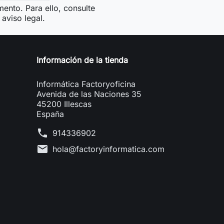
ento. Para ello, consulte
aviso legal.
Información de la tienda
Informática Factoryoficina
Avenida de las Naciones 35
45200 Illescas
España
phone
914336902
mail
hola@factoryinformatica.com