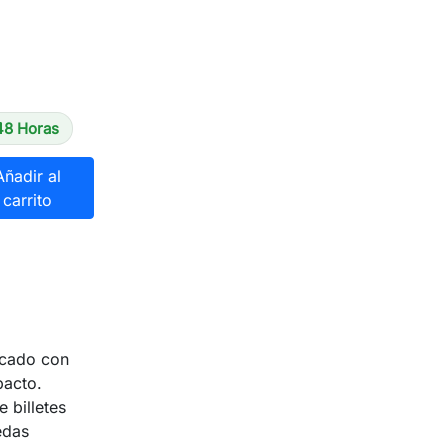
48 Horas
Añadir al
carrito
icado con
pacto.
 billetes
edas