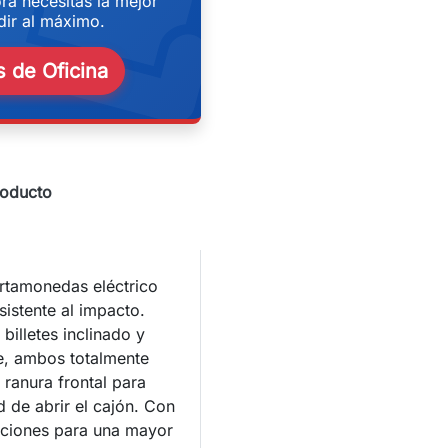
eekend
ra necesitas la mejor
ir al máximo.
 de Oficina
roducto
rtamonedas eléctrico
sistente al impacto.
illetes inclinado y
e, ambos totalmente
 ranura frontal para
 de abrir el cajón. Con
iciones para una mayor