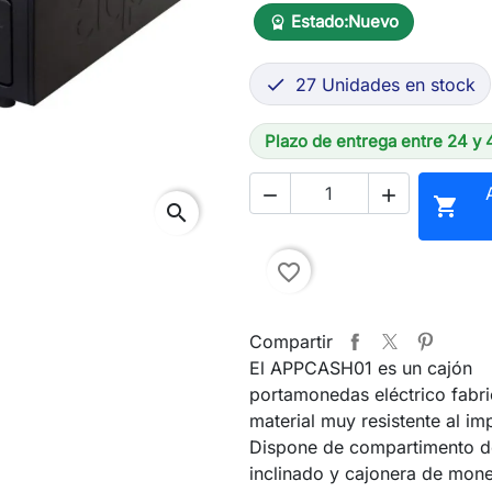
Estado:
Nuevo
workspace_premium
27 Unidades en stock

Plazo de entrega entre 24 y 



search
favorite_border
Compartir
El APPCASH01 es un cajón
portamonedas eléctrico fabr
material muy resistente al im
Dispone de compartimento de
inclinado y cajonera de mon