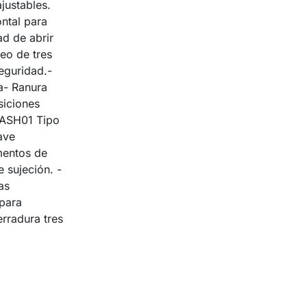
justables.
ntal para
d de abrir
eo de tres
eguridad.-
a- Ranura
siciones
ASH01 Tipo
ave
mentos de
e sujeción. -
as
 para
erradura tres