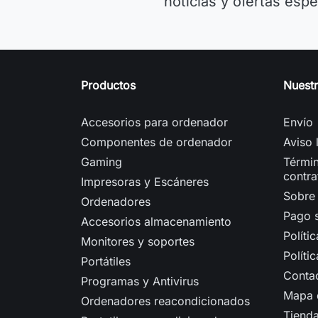
noticias y ofertas espe
Productos
Nuest
Accesorios para ordenador
Envío
Componentes de ordenador
Aviso 
Gaming
Términ
contra
Impresoras y Escáneres
Sobre
Ordenadores
Pago 
Accesorios almacenamiento
Políti
Monitores y soportes
Políti
Portátiles
Conta
Programas y Antivirus
Mapa d
Ordenadores reacondicionados
Tiend