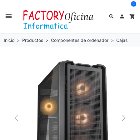
0
dehaze
search

shopping_cart
Inicio
Productos
Componentes de ordenador
Cajas
Previous
Next