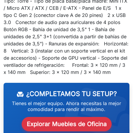
Tipo: Torre - Tipo de placa base/placa madre: Mini ITX
/ Micro ATX / ATX / CEB / E-ATX - Panel de E/S 1 x
tipo C Gen 2 (conector clave A de 20 pines) 2 x USB
3.0 Conector de audio para auriculares de 4 polos
Botón RGB - Bahía de unidad de 3,5" 1 - Bahía de
unidades de 2,5" 3+1 (convertida a partir de bahías de
unidades de 3,5") - Ranuras de expansión: Horizontal:
8 Vertical: 3 (instalar con un soporte vertical en el kit
de accesorios) - Soporte de GPU vertical - Soporte del
ventilador de refrigeración: Frontal: 3 x 120 mm / 3
weeken
x 140 mm Superior: 3 x 120 mm / 3 x 140 mm
¿COMPLETAMOS TU SETUP?
chair
Tienes el mejor equipo. Ahora necesitas la mejor
comodidad para rendir al máximo.
Explorar Muebles de Oficina