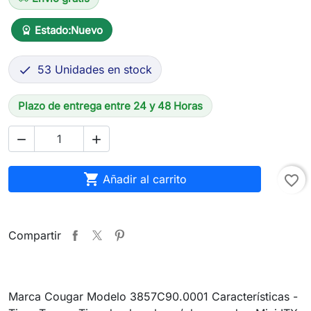
Estado:
Nuevo
workspace_premium
53 Unidades en stock

Plazo de entrega entre 24 y 48 Horas



Añadir al carrito
favorite_border
Compartir
Marca Cougar Modelo 3857C90.0001 Características -