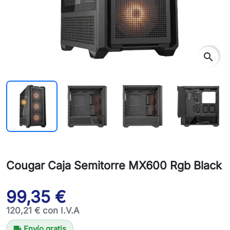
search
Cougar Caja Semitorre MX600 Rgb Black
99,35 €
120,21 € con I.V.A
Envío gratis
local_shipping