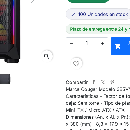
Next
100 Unidades en stock

Plazo de entrega entre 24 y 



search
favorite_border
Compartir
Marca Cougar Modelo 385V
Características - Factor de 
caja: Semitorre - Tipo de pla
Mini ITX / Micro ATX / ATX -
Dimensiones (An. x Al. x Pr.
x 380 (mm) 8,3 x 17,9 x 15 