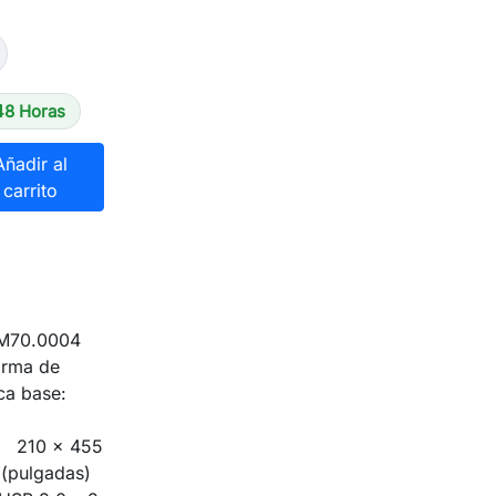
48 Horas
Añadir al
carrito
search
M70.0004
forma de
ca base:
): 210 x 455
(pulgadas)