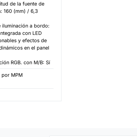
tud de la fuente de
n: 160 (mm) / 6,3
e iluminación a bordo:
 integrada con LED
onables y efectos de
dinámicos en el panel
ación RGB. con M/B: Sí
2 por MPM