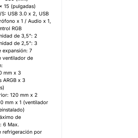
x 15 (pulgadas)
E/S: USB 3.0 x 2, USB
rófono x 1 / Audio x 1,
ntrol RGB
nidad de 3,5": 2
nidad de 2,5": 3
e expansión: 7
 ventilador de
n:
20 mm x 3
es ARGB x 3
s)
ior: 120 mm x 2
0 mm x 1 (ventilador
einstalado)
áximo de
s: 6 Max.
 refrigeración por