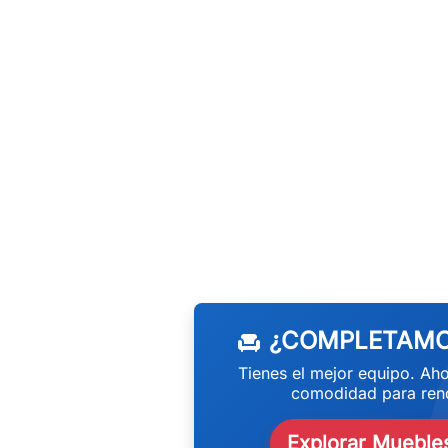
w
¿COMPLETAMO
chair
Tienes el mejor equipo. Aho
comodidad para rend
Explorar Muebles