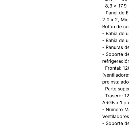
8,3 x 17,9 
- Panel de 
2.0 x 2, Mic
Botón de co
- Bahía de u
- Bahía de u
- Ranuras d
- Soporte de
refrigeració
Frontal: 1
(ventilador
preinstalado
Parte super
Trasero: 12
ARGB x 1 pr
- Número M
Ventiladore
- Soporte de