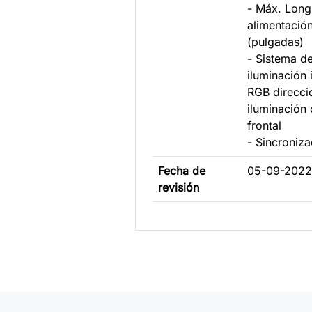
- Máx. Longi
alimentació
(pulgadas)
- Sistema d
iluminación
RGB direcci
iluminación 
frontal
- Sincroniz
Fecha de
05-09-202
revisión