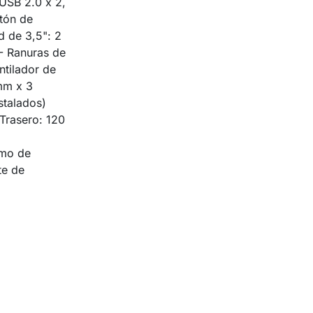
 USB 2.0 x 2,
otón de
d de 3,5": 2
 - Ranuras de
ntilador de
mm x 3
nstalados)
Trasero: 120
imo de
te de