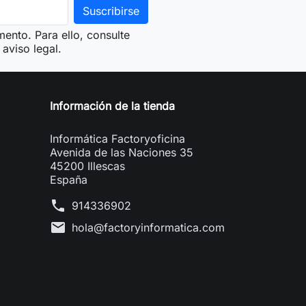
ento. Para ello, consulte
aviso legal.
Información de la tienda
Informática Factoryoficina
Avenida de las Naciones 35
45200 Illescas
España
phone
914336902
mail
hola@factoryinformatica.com