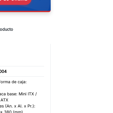
roducto
004
forma de caja:
aca base: Mini ITX /
 ATX
s (An. x Al. x Pr.):
x 380 (mm)