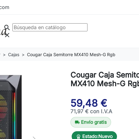
.com
search
clear
r
Cajas
Cougar Caja Semitorre MX410 Mesh-G Rgb
Cougar Caja Semito
MX410 Mesh-G Rg
59,48 €
71,97 € con I.V.A
Envío gratis
local_shipping
Estado:
Nuevo
workspace_premium