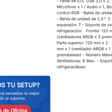
- Panel de E/S: USB 3.0 x 2,
Micrófono x 1 / Audio x 1, B
control RGB - Bahía de unida
- Bahía de unidad de 2,5": 3
expansión: 7 - Soporte de ve
refrigeración: Frontal: 120 
(ventiladores ARGB x 3 prei
Parte superior: 120 mm x 2 
mm x 1 (ventilador ARGB x 1
preinstalado) - Número Máx
Ventiladores: 6 Max. - Sopor
eekend
refrigeraci&oac
S TU SETUP?
ra necesitas la mejor
ir al máximo.
 de Oficina