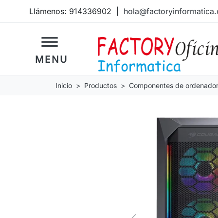
Llámenos:
914336902
|
hola@factoryinformatica
dehaze
MENU
Inicio
Productos
Componentes de ordenado