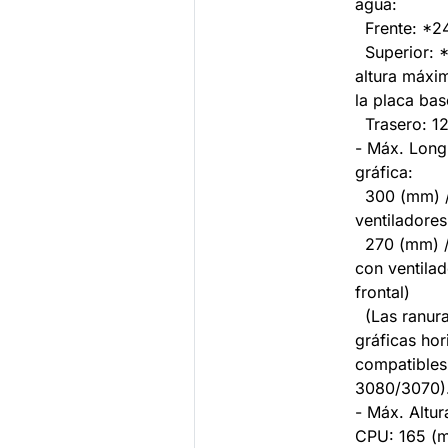
agua:
Frente: *
Superior: 
altura máxi
la placa ba
Trasero: 1
- Máx. Longi
gráfica:
300 (mm) / 
ventiladores
270 (mm) / 
con ventilad
frontal)
(Las ranura
gráficas hor
compatible
3080/3070)
- Máx. Altur
CPU: 165 (m