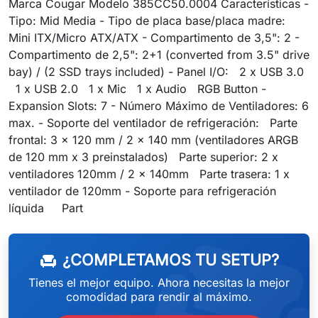
Marca Cougar Modelo 385CC50.0004 Características -
Tipo: Mid Media - Tipo de placa base/placa madre:
Mini ITX/Micro ATX/ATX - Compartimento de 3,5": 2 -
Compartimento de 2,5": 2+1 (converted from 3.5" drive
bay) / (2 SSD trays included) - Panel I/O: 2 x USB 3.0
1 x USB 2.0 1 x Mic 1 x Audio RGB Button -
Expansion Slots: 7 - Número Máximo de Ventiladores: 6
max. - Soporte del ventilador de refrigeración: Parte
frontal: 3 x 120 mm / 2 x 140 mm (ventiladores ARGB
de 120 mm x 3 preinstalados) Parte superior: 2 x
ventiladores 120mm / 2 x 140mm Parte trasera: 1 x
ventilador de 120mm - Soporte para refrigeración
weeken
líquida Part
¿COMPLETAMOS TU SETUP?
chair
Tienes el mejor equipo. Ahora necesitas la mejor
comodidad para rendir al máximo.