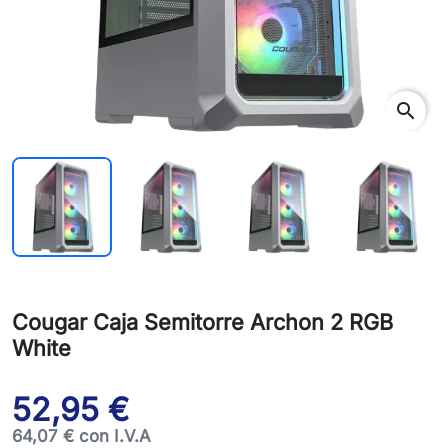
search
Cougar Caja Semitorre Archon 2 RGB
White
52,95 €
64,07 € con I.V.A