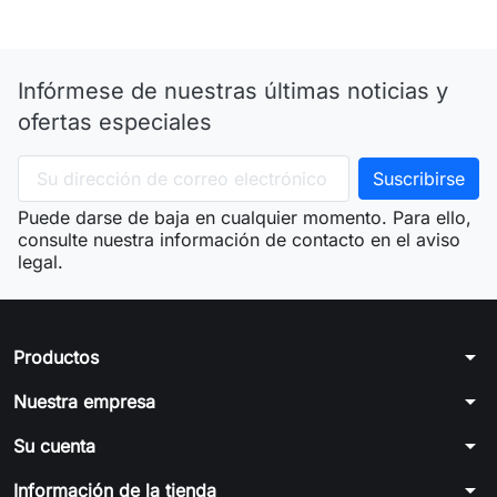
Infórmese de nuestras últimas noticias y
ofertas especiales
Puede darse de baja en cualquier momento. Para ello,
consulte nuestra información de contacto en el aviso
legal.
arrow_drop_down
Productos
arrow_drop_down
Nuestra empresa
arrow_drop_down
Su cuenta
arrow_drop_down
Información de la tienda