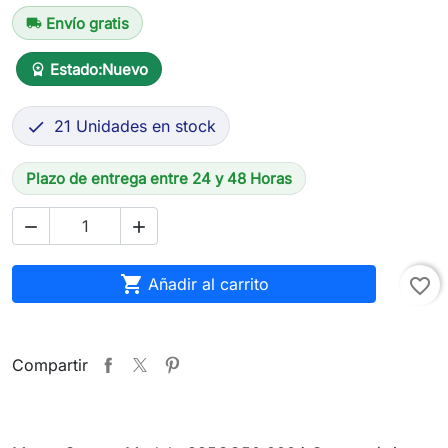
Envío gratis
local_shipping
Estado:
Nuevo
workspace_premium
21 Unidades en stock

Plazo de entrega entre 24 y 48 Horas



Añadir al carrito
favorite_border
Compartir