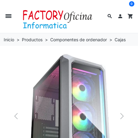
0
dehaze
search

shopping_cart
Inicio
Productos
Componentes de ordenador
Cajas
Previous
Next