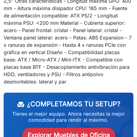
2,5" Otras características - Longitud máxima GPU: 400
mm - Altura máxima disipador CPU: 185 mm - Fuente
de alimentación compatible: ATX PS/2 - Longitud
máxima PSU: <200 mm Material - Cubierta superior:
acero - Panel frontal: cristal - Panel lateral: cristal -
Ventana panel lateral: acero - Patas: ABS Expansion - 7
x ranuras de expansión - Hasta 4 x ranuras PCIe con
gráfica en vertical Diseño - Compatibilidad placas
base: ATX / Micro-ATX / Mini-ITX - Compatible con
placas base BTF - Desacoplamiento antivibración para
HDD, ventiladores y PSU - Filtros antipolvo
weeken
desmontables: lateral y par
¿COMPLETAMOS TU SETUP?
chair
Tienes el mejor equipo. Ahora necesitas la mejor
comodidad para rendir al máximo.
Explorar Muebles de Oficina