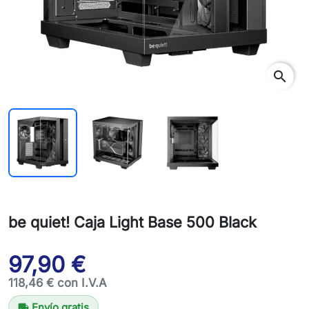
search
be quiet! Caja Light Base 500 Black
97,90 €
118,46 € con I.V.A
Envío gratis
local_shipping