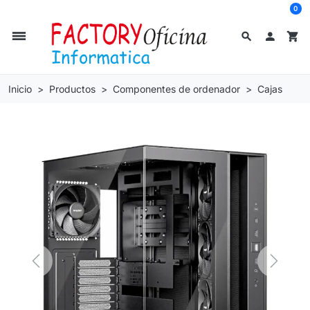
0
dehaze
search

shopping_cart
Inicio
Productos
Componentes de ordenador
Cajas
Previous
Next