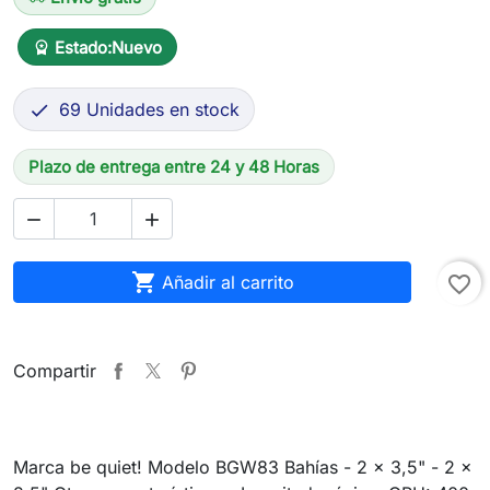
Estado:
Nuevo
workspace_premium
69 Unidades en stock

Plazo de entrega entre 24 y 48 Horas



Añadir al carrito
favorite_border
Compartir
Marca be quiet! Modelo BGW83 Bahías - 2 x 3,5" - 2 x