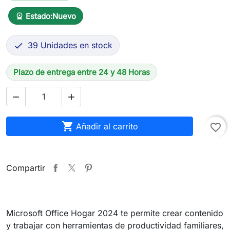
Estado:
Nuevo
workspace_premium
39 Unidades en stock

Plazo de entrega entre 24 y 48 Horas



Añadir al carrito
favorite_border
Compartir
Microsoft Office Hogar 2024 te permite crear contenido
y trabajar con herramientas de productividad familiares,