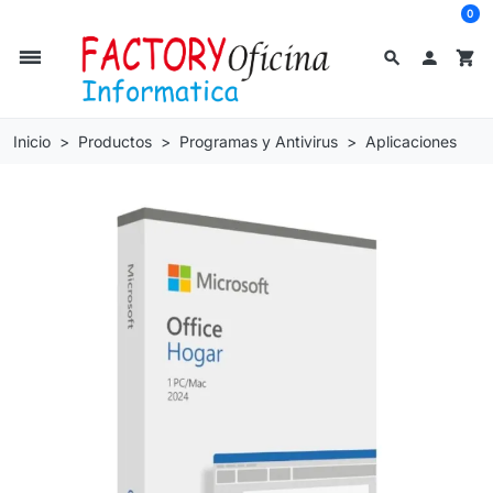
0
dehaze
search

shopping_cart
Inicio
Productos
Programas y Antivirus
Aplicaciones