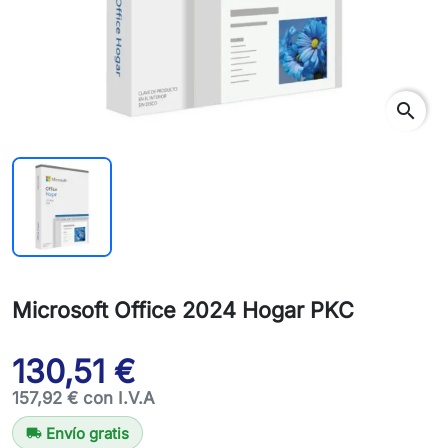
search
Microsoft Office 2024 Hogar PKC
130,51 €
157,92 € con I.V.A
Envío gratis
local_shipping