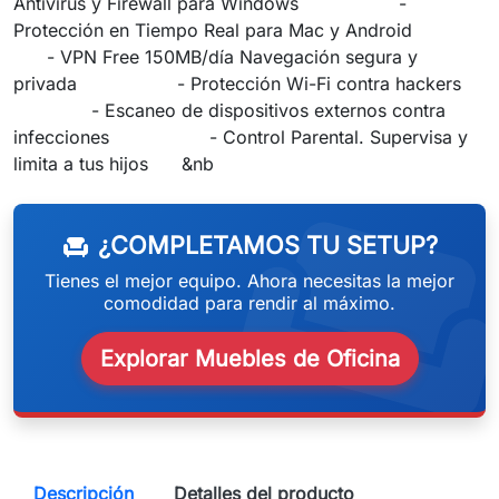
Antivirus y Firewall para Windows -
Protección en Tiempo Real para Mac y Android
- VPN Free 150MB/día Navegación segura y
privada - Protección Wi-Fi contra hackers
- Escaneo de dispositivos externos contra
infecciones - Control Parental. Supervisa y
weeken
limita a tus hijos &nb
¿COMPLETAMOS TU SETUP?
chair
Tienes el mejor equipo. Ahora necesitas la mejor
comodidad para rendir al máximo.
Explorar Muebles de Oficina
Descripción
Detalles del producto