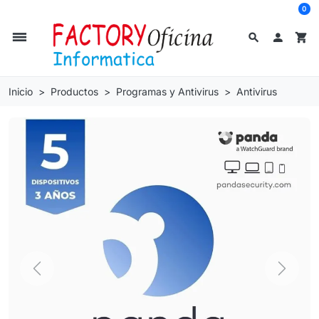
0
dehaze
search

shopping_cart
Inicio
Productos
Programas y Antivirus
Antivirus
Previous
Next