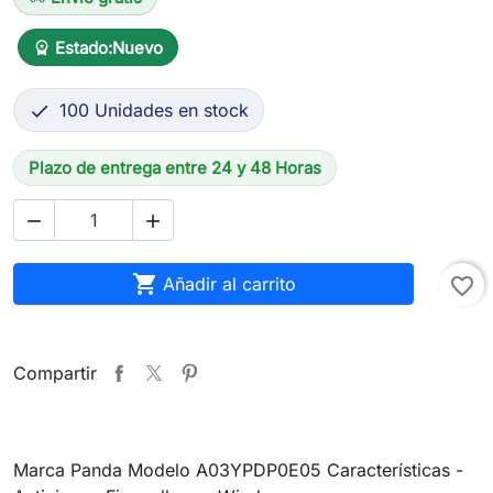
Estado:
Nuevo
workspace_premium
100 Unidades en stock

Plazo de entrega entre 24 y 48 Horas



Añadir al carrito
favorite_border
Compartir
Marca Panda Modelo A03YPDP0E05 Características -