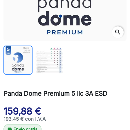
search
Panda Dome Premium 5 lic 3A ESD
159,88 €
193,45 € con I.V.A
Envío gratis
local_shipping