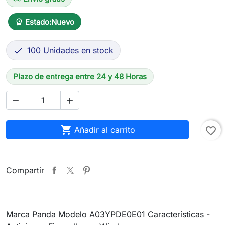
Estado:
Nuevo
workspace_premium
100 Unidades en stock

Plazo de entrega entre 24 y 48 Horas



Añadir al carrito
favorite_border
Compartir
Marca Panda Modelo A03YPDE0E01 Características -