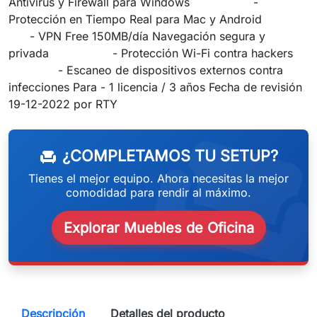
Antivirus y Firewall para Windows -
Protección en Tiempo Real para Mac y Android
- VPN Free 150MB/día Navegación segura y
privada - Protección Wi-Fi contra hackers
- Escaneo de dispositivos externos contra
infecciones Para - 1 licencia / 3 años Fecha de revisión
weeken
19-12-2022 por RTY
¿COMPLETAMOS TU SETUP?
chair
Tienes el mejor equipo. Ahora necesitas la mejor
comodidad para rendir al máximo.
Explorar Muebles de Oficina
Descripción
Detalles del producto