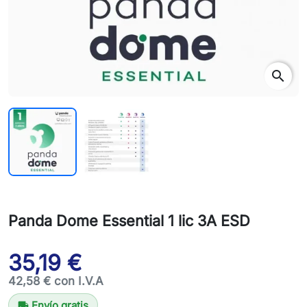
search
Panda Dome Essential 1 lic 3A ESD
35,19 €
42,58 € con I.V.A
Envío gratis
local_shipping