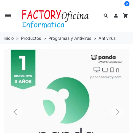
0
dehaze
search

shopping_cart
Inicio
Productos
Programas y Antivirus
Antivirus
Previous
Next