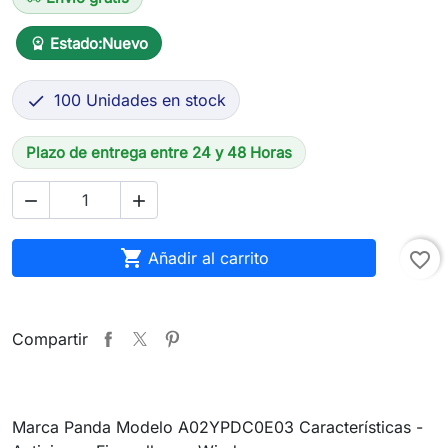
Estado:
Nuevo
workspace_premium
100 Unidades en stock

Plazo de entrega entre 24 y 48 Horas



Añadir al carrito
favorite_border
Compartir
Marca Panda Modelo A02YPDC0E03 Características -