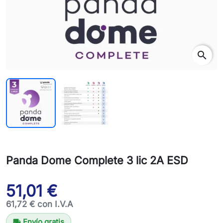
search
Panda Dome Complete 3 lic 2A ESD
51,01 €
61,72 € con I.V.A
Envío gratis
local_shipping