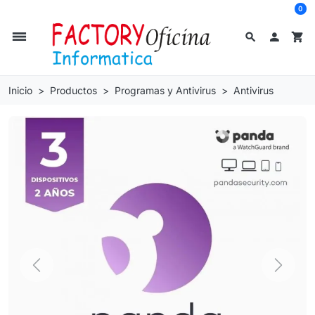
0
dehaze
search

shopping_cart
Inicio
Productos
Programas y Antivirus
Antivirus
Previous
Next