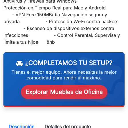
Antivirus y Firewall para Windows -
Protección en Tiempo Real para Mac y Android
- VPN Free 150MB/día Navegación segura y
privada - Protección Wi-Fi contra hackers
- Escaneo de dispositivos externos contra
infecciones - Control Parental. Supervisa y
weeken
limita a tus hijos &nb
¿COMPLETAMOS TU SETUP?
chair
Tienes el mejor equipo. Ahora necesitas la mejor
comodidad para rendir al máximo.
Explorar Muebles de Oficina
Descripción
Detalles del producto