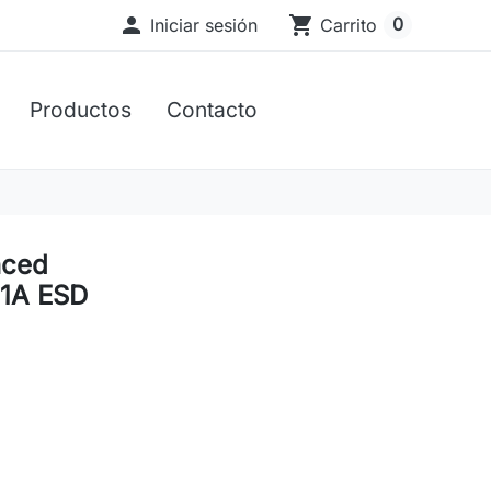

shopping_cart
0
Iniciar sesión
Carrito
Productos
Contacto
nced
s 1A ESD