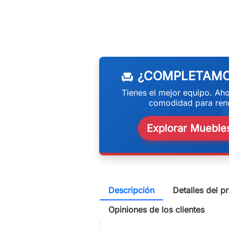
w
¿COMPLETAMO
chair
Tienes el mejor equipo. Aho
comodidad para rend
Explorar Muebles
Descripción
Detalles del p
Opiniones de los clientes