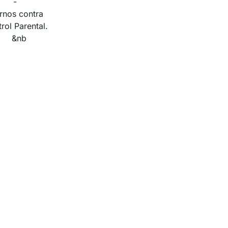
s -
rnos contra
 Parental.
jos &nb