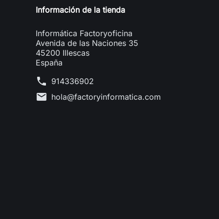
Información de la tienda
Informática Factoryoficina
Avenida de las Naciones 35
45200 Illescas
España
phone
914336902
mail
hola@factoryinformatica.com