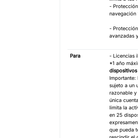
- Protección
navegació
- Protecció
avanzada
Para
- Licencias 
*1 año máxi
dispositivos
Importante:
sujeto a un
razonable y
única cuenta
limita la ac
en 25 dispos
expresament
que pueda t
rescindir el