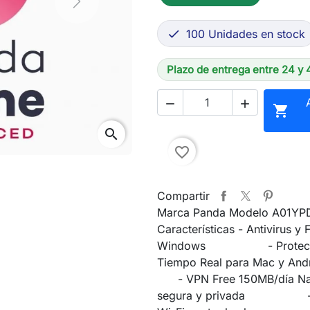
Next
100 Unidades en stock

Plazo de entrega entre 24 y 



search
favorite_border
Compartir
Marca Panda Modelo A01YP
Características - Antivirus y 
Windows - Protecci
Tiempo Real para Mac 
- VPN Free 150MB/día Na
segura y privada - P