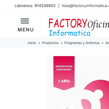
Llámenos:
914336902
|
hola@factoryinformatica
dehaze
MENU
Inicio
Productos
Programas y Antivirus
An