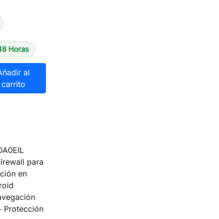
48 Horas
Añadir al
carrito
DA0EIL
Firewall para
ón en
y Android
vegación
rotección