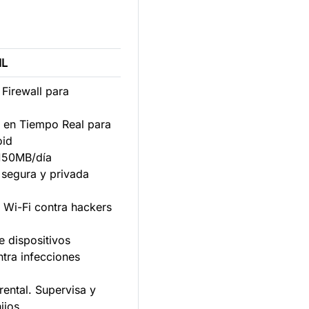
IL
y Firewall para
ows
n en Tiempo Real para
Android
150MB/día
n segura y privada
n Wi-Fi contra hackers
e dispositivos
ontra infecciones
rental. Supervisa y
 tus hijos