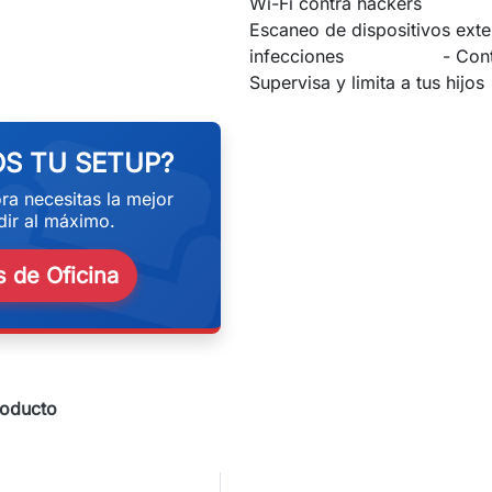
Wi-Fi contra hacker
Escaneo de dispositivos exte
infecciones - Control
eekend
Supervisa y limita a tus hi
S TU SETUP?
ra necesitas la mejor
ir al máximo.
 de Oficina
roducto