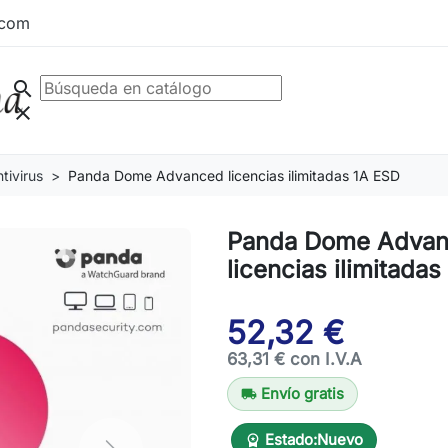
.com
search
clear
tivirus
Panda Dome Advanced licencias ilimitadas 1A ESD
Panda Dome Adva
licencias ilimitada
52,32 €
63,31 € con I.V.A
Envío gratis
local_shipping
Estado:
Nuevo
workspace_premium