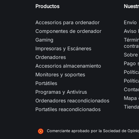
Productos
Nuest
Accesorios para ordenador
Envío
Componentes de ordenador
Aviso 
Gaming
Términ
contra
Impresoras y Escáneres
Sobre
Ordenadores
Pago 
Accesorios almacenamiento
Políti
Monitores y soportes
Políti
Portátiles
Conta
Programas y Antivirus
Mapa d
Ordenadores reacondicionados
Tiend
Portatiles reacondicionados
Comerciante aprobado por la Sociedad de Opini