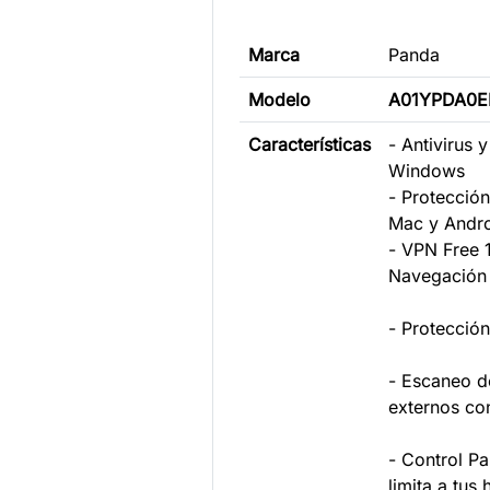
Marca
Panda
Modelo
A01YPDA0E
Características
- Antivirus 
Wind
- Protecció
Mac y 
- VPN Free 
Navegació
- Protecció
- Escaneo d
externos c
- Control Pa
limita a