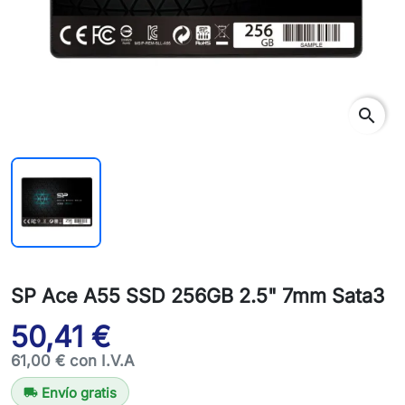
search
SP Ace A55 SSD 256GB 2.5" 7mm Sata3
50,41 €
61,00 € con I.V.A
Envío gratis
local_shipping