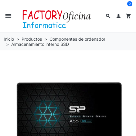
0
dehaze
search

shopping_cart
Inicio
Productos
Componentes de ordenador
Almacenamiento interno SSD