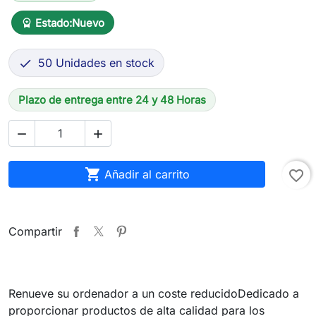
Estado:
Nuevo
workspace_premium
50 Unidades en stock

Plazo de entrega entre 24 y 48 Horas



Añadir al carrito
favorite_border
Compartir
Renueve su ordenador a un coste reducidoDedicado a
proporcionar productos de alta calidad para los