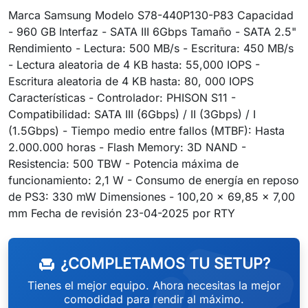
Marca Samsung Modelo S78-440P130-P83 Capacidad
- 960 GB Interfaz - SATA III 6Gbps Tamaño - SATA 2.5"
Rendimiento - Lectura: 500 MB/s - Escritura: 450 MB/s
- Lectura aleatoria de 4 KB hasta: 55,000 IOPS -
Escritura aleatoria de 4 KB hasta: 80, 000 IOPS
Características - Controlador: PHISON S11 -
Compatibilidad: SATA III (6Gbps) / II (3Gbps) / I
(1.5Gbps) - Tiempo medio entre fallos (MTBF): Hasta
2.000.000 horas - Flash Memory: 3D NAND -
Resistencia: 500 TBW - Potencia máxima de
funcionamiento: 2,1 W - Consumo de energía en reposo
de PS3: 330 mW Dimensiones - 100,20 x 69,85 x 7,00
weeken
mm Fecha de revisión 23-04-2025 por RTY
¿COMPLETAMOS TU SETUP?
chair
Tienes el mejor equipo. Ahora necesitas la mejor
comodidad para rendir al máximo.