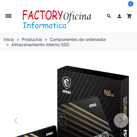
0
dehaze
search

shopping_cart
Inicio
Productos
Componentes de ordenador
Almacenamiento interno SSD
Previous
Next