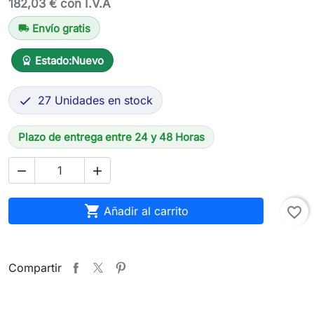
182,03 € con I.V.A
Envío gratis
local_shipping
Estado:
Nuevo
workspace_premium
27 Unidades en stock

Plazo de entrega entre 24 y 48 Horas



Añadir al carrito
favorite_border
Compartir