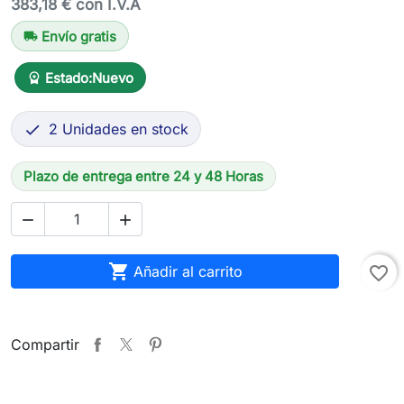
383,18 € con I.V.A
Envío gratis
local_shipping
Estado:
Nuevo
workspace_premium
2 Unidades en stock

Plazo de entrega entre 24 y 48 Horas



Añadir al carrito
favorite_border
Compartir