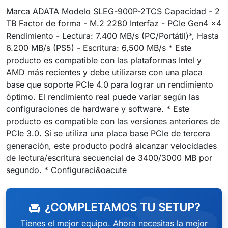
Marca ADATA Modelo SLEG-900P-2TCS Capacidad - 2
TB Factor de forma - M.2 2280 Interfaz - PCIe Gen4 x4
Rendimiento - Lectura: 7.400 MB/s (PC/Portátil)*, Hasta
6.200 MB/s (PS5) - Escritura: 6,500 MB/s * Este
producto es compatible con las plataformas Intel y
AMD más recientes y debe utilizarse con una placa
base que soporte PCIe 4.0 para lograr un rendimiento
óptimo. El rendimiento real puede variar según las
configuraciones de hardware y software. * Este
producto es compatible con las versiones anteriores de
PCIe 3.0. Si se utiliza una placa base PCIe de tercera
generación, este producto podrá alcanzar velocidades
de lectura/escritura secuencial de 3400/3000 MB por
segundo. * Configuraci&oacute
¿COMPLETAMOS TU SETUP?
chair
Tienes el mejor equipo. Ahora necesitas la mejor