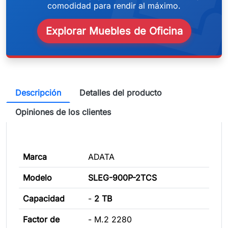
weeken
comodidad para rendir al máximo.
Explorar Muebles de Oficina
Descripción
Detalles del producto
Opiniones de los clientes
Marca
ADATA
Modelo
SLEG-900P-2TCS
Capacidad
-
2 TB
Factor de
- M.2 2280