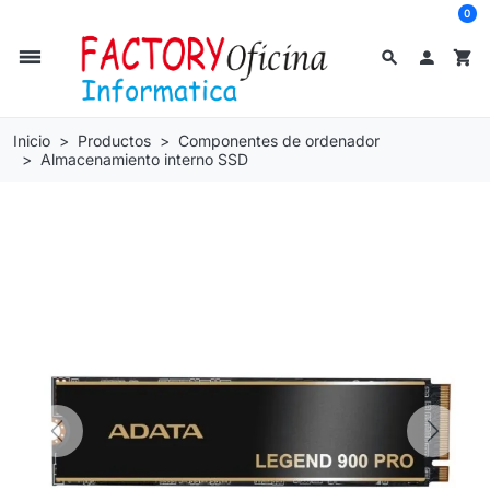
0
dehaze
search

shopping_cart
Inicio
Productos
Componentes de ordenador
Almacenamiento interno SSD
Previous
Next