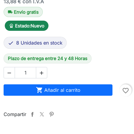
13,88 € con I.V.A
Envío gratis
local_shipping
Estado:
Nuevo
workspace_premium
8 Unidades en stock

Plazo de entrega entre 24 y 48 Horas



Añadir al carrito
favorite_border
Compartir