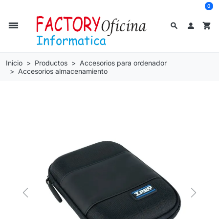
0
dehaze
search

shopping_cart
Inicio
Productos
Accesorios para ordenador
Accesorios almacenamiento
Previous
Next