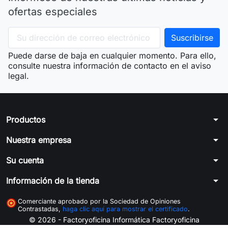
ofertas especiales
Puede darse de baja en cualquier momento. Para ello,
consulte nuestra información de contacto en el aviso
legal.
arrow_drop_down
Productos
arrow_drop_down
Nuestra empresa
arrow_drop_down
Su cuenta
arrow_drop_down
Información de la tienda
Comerciante aprobado por la Sociedad de Opiniones
Contrastadas,
haga clic aquí para mostrar el certificado
.
© 2026 - Factoryoficina
Informática Factoryoficina