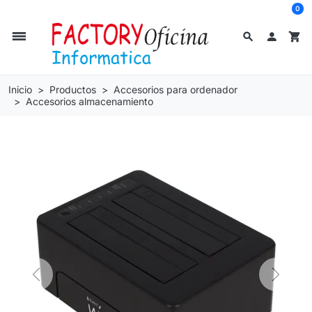
0
dehaze
search

shopping_cart
Inicio
Productos
Accesorios para ordenador
Accesorios almacenamiento
Previous
Next