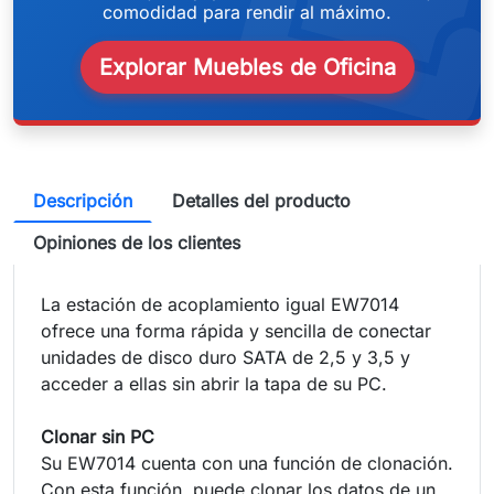
weeken
comodidad para rendir al máximo.
Explorar Muebles de Oficina
Descripción
Detalles del producto
Opiniones de los clientes
La estación de acoplamiento igual EW7014
ofrece una forma rápida y sencilla de conectar
unidades de disco duro SATA de 2,5 y 3,5 y
acceder a ellas sin abrir la tapa de su PC.
Clonar sin PC
Su EW7014 cuenta con una función de clonación.
Con esta función, puede clonar los datos de un