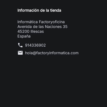
Información de la tienda
Informática Factoryoficina
Avenida de las Naciones 35
45200 Illescas
España
phone
914336902
mail
hola@factoryinformatica.com