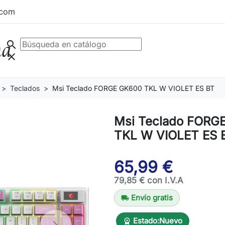
.com
search
clear
Teclados
Msi Teclado FORGE GK600 TKL W VIOLET ES BT
Msi Teclado FORG
TKL W VIOLET ES 
65,99 €
79,85 € con I.V.A
Envío gratis
local_shipping
Estado:
Nuevo
workspace_premium