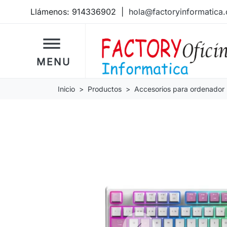
Llámenos:
914336902
|
hola@factoryinformatica
dehaze
MENU
Inicio
Productos
Accesorios para ordenador