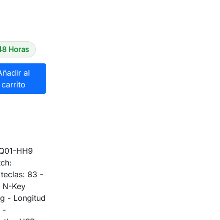
48 Horas
Añadir al
carrito
SQ01-HH9
tch:
teclas: 83 -
- N-Key
ng - Longitud
 -