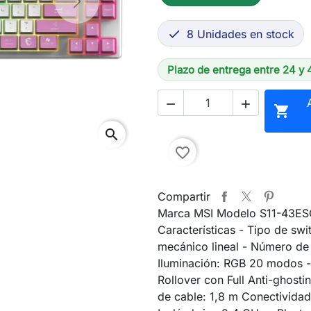
Next
8 Unidades en stock

Plazo de entrega entre 24 y 



search
favorite_border
Compartir
Marca MSI Modelo S11-43E
Características - Tipo de swi
mecánico lineal - Número de 
Iluminación: RGB 20 modos 
Rollover con Full Anti-ghosti
de cable: 1,8 m Conectividad