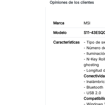
Opiniones de los clientes
Marca
MSI
Modelo
S11-43ESQ
Características
- Tipo de sw
- Número de
- Iluminaci
- N-Key Roll
ghosting
- Longitud 
Conectivid
- Inalámbri
- Bluetooth
- USB 2.0
Compatibili
- Windows 1