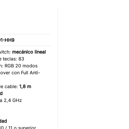
01-HH9
itch:
mecánico lineal
 teclas: 83
ón: RGB 20 modos
over con Full Anti-
de cable:
1,8 m
ad
ca 2,4 GHz
dad
0 / 11 o superior