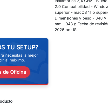
Inalámbrica 2,4 GHz - Blueto
2.0 Compatibilidad - Windows
superior - macOS 11 o superi
Dimensiones y peso - 348 x
mm - 943 g Fecha de revisió
eekend
2026 por IS
S TU SETUP?
ra necesitas la mejor
ir al máximo.
 de Oficina
roducto