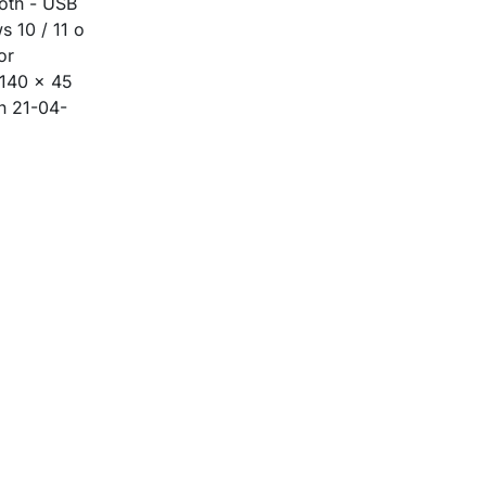
oth - USB
 10 / 11 o
or
 140 x 45
n 21-04-