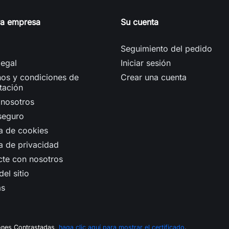
ra empresa
Su cuenta
Seguimiento del pedido
legal
Iniciar sesión
os y condiciones de
Crear una cuenta
tación
 nosotros
seguro
ca de cookies
ca de privacidad
cte con nosotros
el sitio
as
ones Contrastadas,
haga clic aquí para mostrar el certificado
.