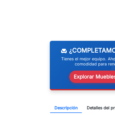
w
¿COMPLETAMO
chair
Tienes el mejor equipo. Aho
comodidad para rend
Explorar Muebles
Descripción
Detalles del p