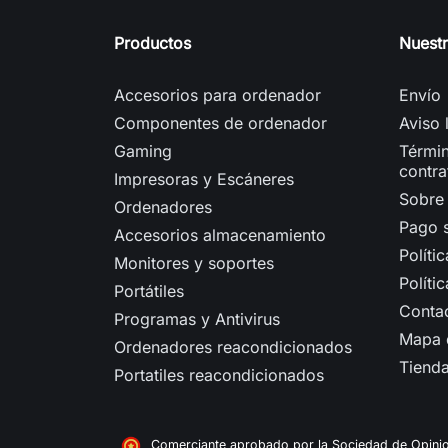
Productos
Nuest
Accesorios para ordenador
Envío
Componentes de ordenador
Aviso 
Gaming
Términ
contra
Impresoras y Escáneres
Sobre
Ordenadores
Pago 
Accesorios almacenamiento
Políti
Monitores y soportes
Políti
Portátiles
Conta
Programas y Antivirus
Mapa d
Ordenadores reacondicionados
Tiend
Portatiles reacondicionados
Comerciante aprobado por la Sociedad de Opini