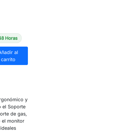
48 Horas
Añadir al
carrito
ergonómico y
o el Soporte
orte de gas,
 el monitor
 ideales