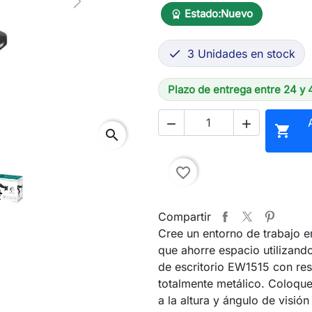
Next
Estado:
Nuevo
workspace_premium
3 Unidades en stock

Plazo de entrega entre 24 y 



search
favorite_border
Compartir
Cree un entorno de trabajo 
que ahorre espacio utilizand
de escritorio EW1515 con res
totalmente metálico. Coloque
a la altura y ángulo de visión