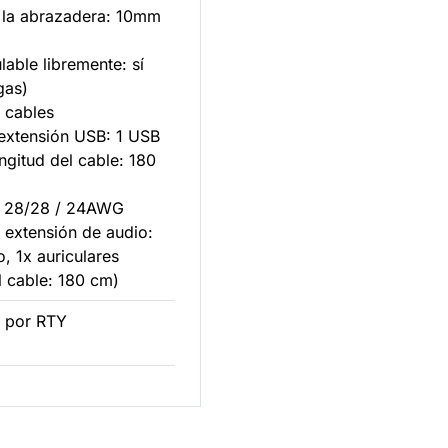
 la abrazadera: 10mm
ulable libremente: sí
gas)
e cables
 extensión USB: 1 USB
ongitud del cable: 180
 28/28 / 24AWG
 extensión de audio:
, 1x auriculares
l cable: 180 cm)
 por RTY