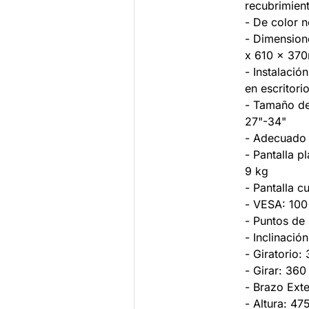
recubrimien
- De color 
- Dimensione
x 610 x 37
- Instalació
en escritori
- Tamaño de
27"-34"
- Adecuado 
- Pantalla 
9 kg
- Pantalla 
- VESA: 100
- Puntos de 
- Inclinació
- Giratorio:
- Girar: 360
- Brazo Ext
- Altura: 4