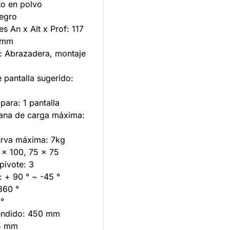
to en polvo
negro
s An x Alt x Prof: 117
0mm
n: Abrazadera, montaje
o
 pantalla sugerido:
para: 1 pantalla
plana de carga máxima:
curva máxima: 7kg
 x 100, 75 x 75
pivote: 3
n: + 90 ° ~ -45 °
 360 °
 °
endido: 450 mm
75 mm