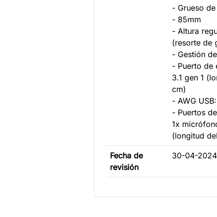
- Grueso de
- 85mm
- Altura reg
(resorte de 
- Gestión d
- Puerto de
3.1 gen 1 (l
cm)
- AWG USB:
- Puertos de
1x micrófono
(longitud de
Fecha de
30-04-2024
revisión