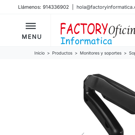
Llámenos:
914336902
|
hola@factoryinformatica
dehaze
MENU
Inicio
Productos
Monitores y soportes
So