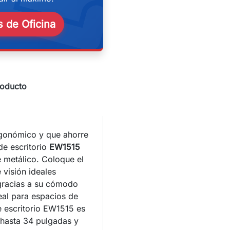
eekend
 de Oficina
roducto
rgonómico y que ahorre
de escritorio
EW1515
e metálico. Coloque el
 visión ideales
 gracias a su cómodo
deal para espacios de
de escritorio EW1515 es
hasta 34 pulgadas y