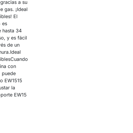
 gracias a su
 gas. ¡Ideal
bles! El
5 es
 hasta 34
, y es fácil
vés de un
ura.Ideal
xiblesCuando
cina con
, puede
orio EW1515
star la
soporte EW15