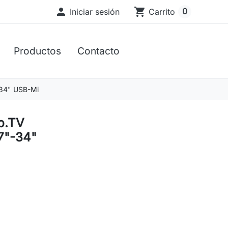

shopping_cart
0
Iniciar sesión
Carrito
Productos
Contacto
34" USB-Mi
p.TV
7"-34"