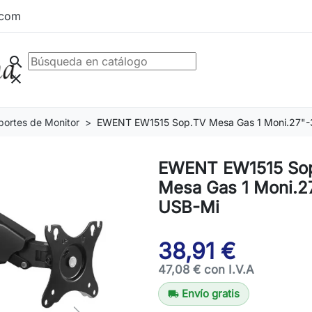
.com
search
clear
portes de Monitor
EWENT EW1515 Sop.TV Mesa Gas 1 Moni.27"-
EWENT EW1515 So
Mesa Gas 1 Moni.2
USB-Mi
38,91 €
47,08 € con I.V.A
Envío gratis
local_shipping