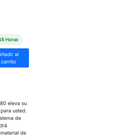
48 Horas
Añadir al
carrito
80 eleva su
para usted.
istema de
drá
 material de