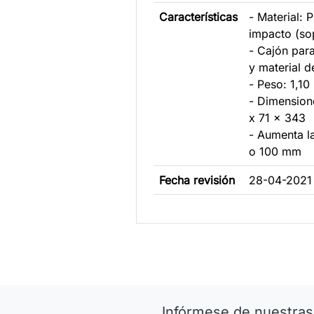
Características
- Material: P
impacto (so
- Cajón par
y material d
- Peso: 1,10
- Dimension
x 71 x 343
- Aumenta la
o 100 mm
Fecha revisión
28-04-2021
Infórmese de nuestras