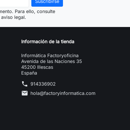
ento. Para ello, consulte
aviso legal.
Información de la tienda
Informática Factoryoficina
Avenida de las Naciones 35
45200 Illescas
España
phone
914336902
mail
hola@factoryinformatica.com