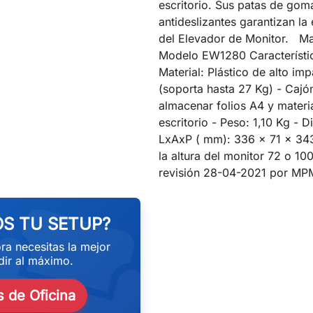
escritorio. Sus patas de gom
antideslizantes garantizan la 
del Elevador de Monitor. M
Modelo EW1280 Característic
Material: Plástico de alto im
(soporta hasta 27 Kg) - Cajó
almacenar folios A4 y materi
escritorio - Peso: 1,10 Kg - 
LxAxP ( mm): 336 x 71 x 34
la altura del monitor 72 o 1
eekend
revisión 28-04-2021 por MP
S TU SETUP?
ra necesitas la mejor
ir al máximo.
 de Oficina