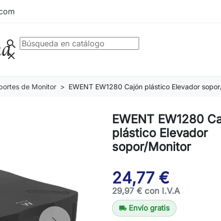
.com
search
clear
portes de Monitor
EWENT EW1280 Cajón plástico Elevador sopor
EWENT EW1280 Ca
plástico Elevador
sopor/Monitor
24,77 €
29,97 € con I.V.A
Envío gratis
local_shipping