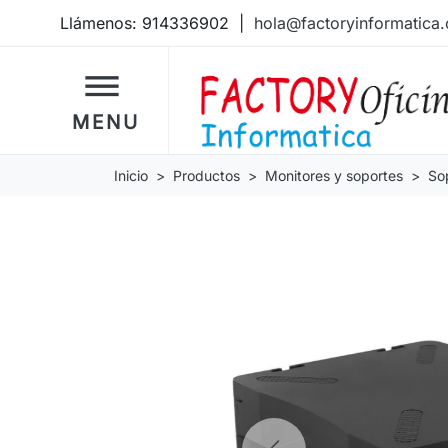
Llámenos:
914336902
|
hola@factoryinformatica
dehaze
MENU
Inicio
Productos
Monitores y soportes
So