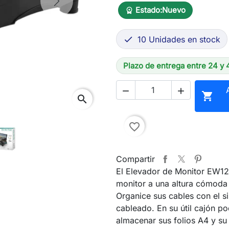
Next
Estado:
Nuevo
workspace_premium
10 Unidades en stock

Plazo de entrega entre 24 y 



search
favorite_border
Compartir
El Elevador de Monitor EW12
monitor a una altura cómoda 
Organice sus cables con el s
cableado. En su útil cajón po
almacenar sus folios A4 y su