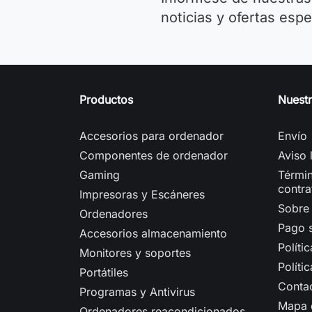
noticias y ofertas espe
Productos
Nuest
Accesorios para ordenador
Envío
Componentes de ordenador
Aviso 
Gaming
Términ
contra
Impresoras y Escáneres
Sobre
Ordenadores
Pago 
Accesorios almacenamiento
Políti
Monitores y soportes
Políti
Portátiles
Conta
Programas y Antivirus
Mapa d
Ordenadores reacondicionados