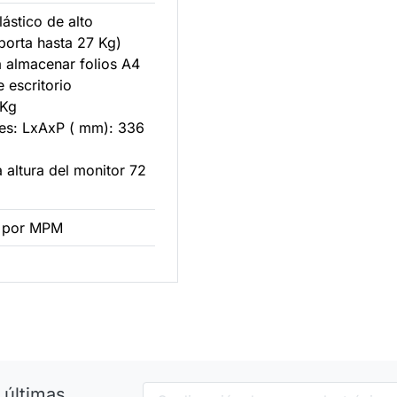
lástico de alto
porta hasta 27 Kg)
a almacenar folios A4
e escritorio
 Kg
es: LxAxP ( mm): 336
 altura del monitor 72
 por MPM
 últimas