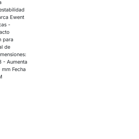
a
estabilidad
arca Ewent
as -
pacto
n para
al de
Dimensiones:
3 - Aumenta
00 mm Fecha
M