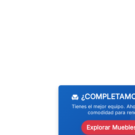
w
¿COMPLETAMO
chair
Tienes el mejor equipo. Aho
comodidad para rend
Explorar Muebles