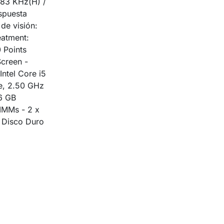
~83 KHz(H) /
spuesta
de visión:
eatment:
 Points
Screen -
Intel Core i5
e, 2.50 GHz
6 GB
MMs - 2 x
B Disco Duro