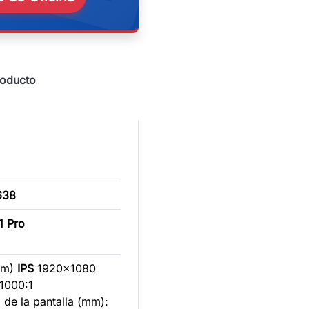
roducto
638
1 Pro
cm)
IPS
1920x1080
 1000:1
a de la pantalla (mm):