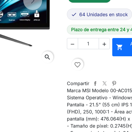
Next
64 Unidades en stock

Plazo de entrega entre 24 y 



search
favorite_border
Compartir
Marca MSI Modelo 00-AC01
Sistema Operativo - Windows
Pantalla - 21.5" (55 cm) IPS
(FHD), 250, 1000:1 - Área act
pantalla (mm): 476.064(H) x
- Tamaño de píxel: 0.2745(H