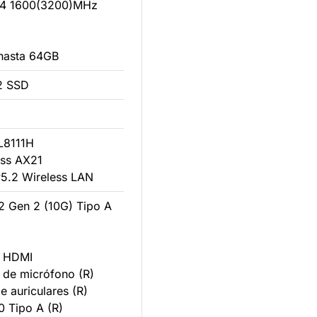
 1600(3200)MHz
 hasta 64GB
2 SSD
TL8111H
less AX21
v5.2 Wireless LAN
2 Gen 2 (10G) Tipo A
a HDMI
a de micrófono (R)
de auriculares (R)
0 Tipo A (R)