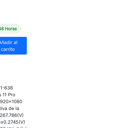
48 Horas
Añadir al
carrito
51-638
 11 Pro
 1920x1080
iva de la
 267.786(V)
)x0.2745(V)