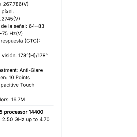
x 267.786(V)
píxel:
.2745(V)
 de la señal: 64~83
~75 Hz(V)
 respuesta (GTG):
 visión: 178°(H)/178°
eatment: Anti-Glare
en: 10 Points
apacitive Touch
lors: 16.7M
i5 processor 14400
 2.50 GHz up to 4.70