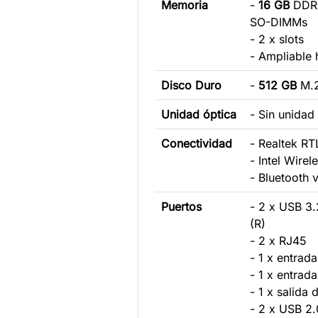
Memoria
-
16 GB
DDR4
SO-DIMMs
- 2 x slots
- Ampliable
Disco Duro
-
512 GB
M.
Unidad óptica
- Sin unidad
Conectividad
- Realtek R
- Intel Wire
- Bluetooth 
Puertos
- 2 x USB 3.
(R)
- 2 x RJ45
- 1 x entrad
- 1 x entrad
- 1 x salida 
- 2 x USB 2.