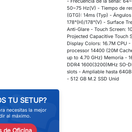
- Frecuencia de la señal: 64
50~75 Hz(V) - Tiempo de re
(GTG): 14ms (Typ) - Ángulos 
178°(H)/178°(V) - Surface Tr
Anti-Glare - Touch Screen: 10
Projected Capacitive Touch 
Display Colors: 16.7M CPU - 
processor 14400 (20M Cach
up to 4.70 GHz) Memoria - 1
DDR4 1600(3200)MHz SO-DI
slots - Ampliable hasta 64G
eekend
- 512 GB M.2 SSD Unid
S TU SETUP?
ra necesitas la mejor
ir al máximo.
 de Oficina