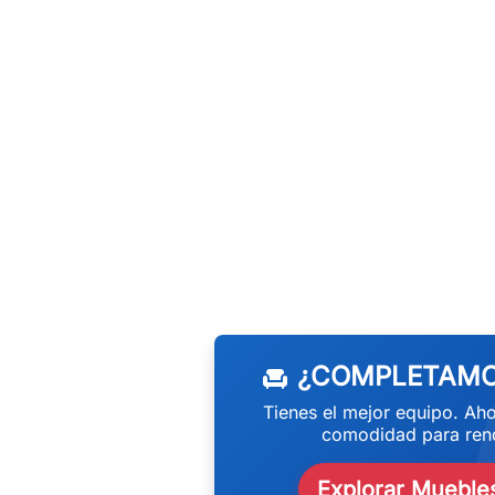
w
¿COMPLETAMO
chair
Tienes el mejor equipo. Aho
comodidad para rend
Explorar Muebles