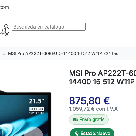
.com
search
clear
a
MSI Pro AP222T-608EU i5-14400 16 512 W11P 22" tac.
MSI Pro AP222T-60
14400 16 512 W11P 
875,80 €
1.059,72 € con I.V.A
Envío gratis
local_shipping
Estado:
Nuevo
workspace_premium