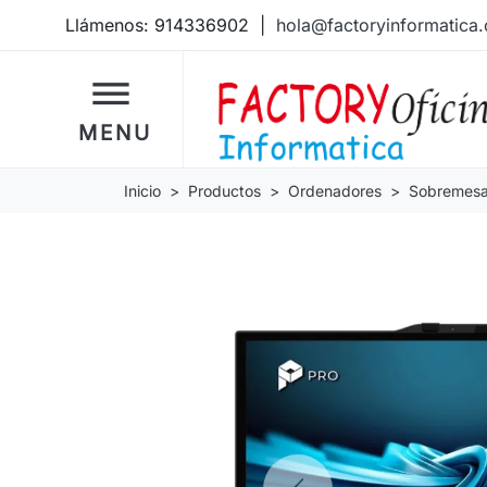
Llámenos:
914336902
|
hola@factoryinformatica
dehaze
MENU
Inicio
Productos
Ordenadores
Sobremes