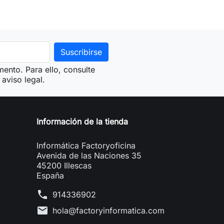
ento. Para ello, consulte
aviso legal.
Información de la tienda
Informática Factoryoficina
Avenida de las Naciones 35
45200 Illescas
España
phone
914336902
mail
hola@factoryinformatica.com