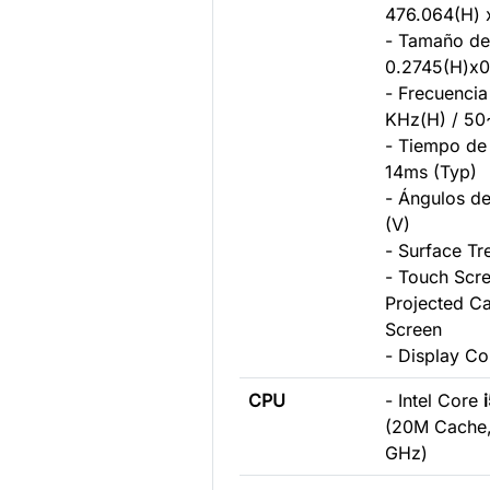
476.064(H) 
- Tamaño de 
0.2745(H)x0
- Frecuencia
KHz(H) / 50
- Tiempo de
14ms (Typ)
- Ángulos de
(V)
- Surface Tr
- Touch Scre
Projected C
Screen
- Display Co
CPU
- Intel Core
(20M Cache,
GHz)