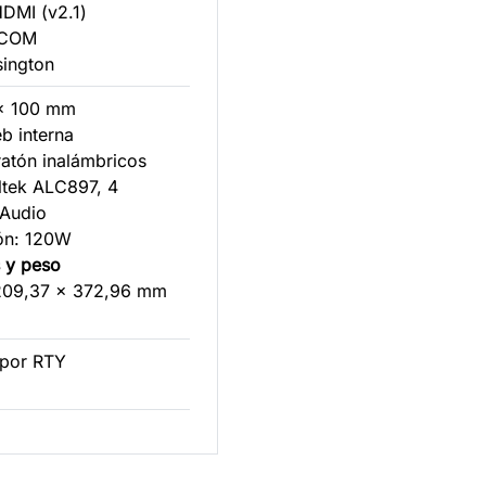
HDMI (v2.1)
o COM
sington
 x 100 mm
b interna
ratón inalámbricos
ltek ALC897, 4
Audio
ión: 120W
s y peso
209,37 x 372,96 mm
 por RTY