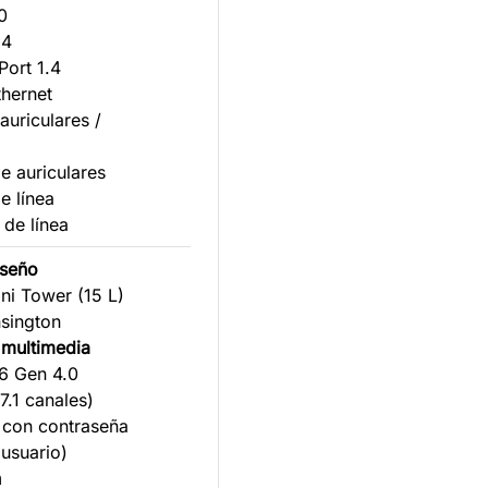
0
.4
Port 1.4
thernet
auriculares /
de auriculares
de línea
 de línea
iseño
ni Tower (15 L)
nsington
 multimedia
16 Gen 4.0
7.1 canales)
 con contraseña
 usuario)
n