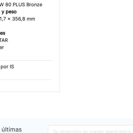
0W 80 PLUS Bronze
 y peso
01,7 x 356,8 mm
nes
TAR
er
por IS
 últimas