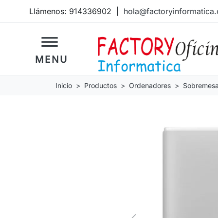
Llámenos:
914336902
|
hola@factoryinformatica
dehaze
MENU
Inicio
Productos
Ordenadores
Sobremes