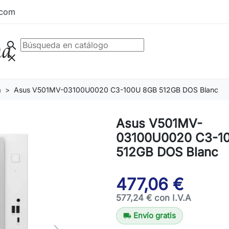
.com
search
clear
a
Asus V501MV-03100U0020 C3-100U 8GB 512GB DOS Blanc
Asus V501MV-
03100U0020 C3-1
512GB DOS Blanc
477,06 €
577,24 € con I.V.A
Envío gratis
local_shipping