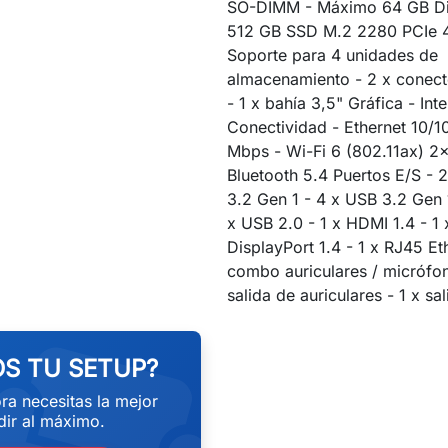
SO-DIMM - Máximo 64 GB Di
512 GB SSD M.2 2280 PCIe 
Soporte para 4 unidades de
almacenamiento - 2 x conecto
- 1 x bahía 3,5" Gráfica - Int
Conectividad - Ethernet 10/
Mbps - Wi-Fi 6 (802.11ax) 2
Bluetooth 5.4 Puertos E/S - 
3.2 Gen 1 - 4 x USB 3.2 Gen 
x USB 2.0 - 1 x HDMI 1.4 - 1 
DisplayPort 1.4 - 1 x RJ45 Eth
combo auriculares / micrófon
eekend
salida de auriculares - 1 x sal
S TU SETUP?
ra necesitas la mejor
ir al máximo.