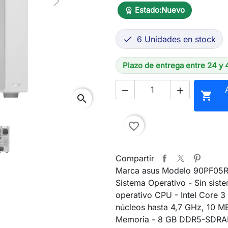
Next
Estado:
Nuevo
workspace_premium
6 Unidades en stock

Plazo de entrega entre 24 y 



search
favorite_border
Compartir
Marca asus Modelo 90PF05
Sistema Operativo - Sin sist
operativo CPU - Intel Core 3
núcleos hasta 4,7 GHz, 10 M
Memoria - 8 GB DDR5-SDRAM 