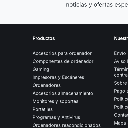
noticias y ofertas espe
Productos
Nuest
Accesorios para ordenador
Envío
Componentes de ordenador
Aviso 
Gaming
Términ
contra
Impresoras y Escáneres
Sobre
Ordenadores
Pago 
Accesorios almacenamiento
Políti
Monitores y soportes
Políti
Portátiles
Conta
Programas y Antivirus
Mapa d
Ordenadores reacondicionados