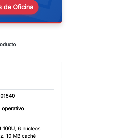
 de Oficina
roducto
M01540
a operativo
 3 100U
, 6 núcleos
Hz, 10 MB caché