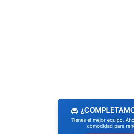
w
¿COMPLETAMO
chair
Tienes el mejor equipo. Aho
comodidad para rend