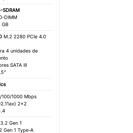
5-SDRAM
 SO-DIMM
4 GB
D
M.2 2280 PCIe 4.0
ra 4 unidades de
ento
ores SATA III
,5"
ics
10/100/1000 Mbps
02.11ax) 2x2
5.4
 3.2 Gen 1
.2 Gen 1 Type-A