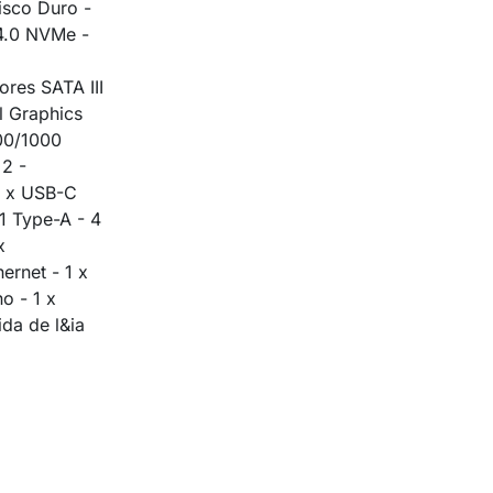
sco Duro -
4.0 NVMe -
res SATA III
el Graphics
100/1000
x2 -
2 x USB-C
1 Type-A - 4
x
ernet - 1 x
o - 1 x
ida de l&ia