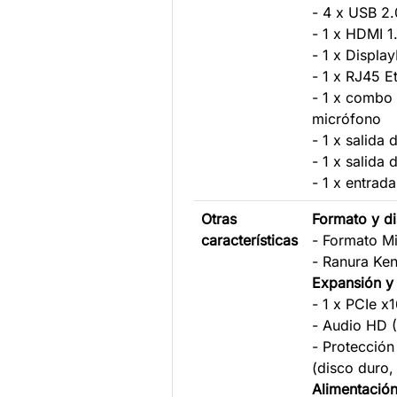
- 4 x USB 2.
- 1 x HDMI 1
- 1 x Display
- 1 x RJ45 E
- 1 x combo 
micrófono
- 1 x salida 
- 1 x salida 
- 1 x entrada
Otras
Formato y d
características
- Formato Mi
- Ranura Ke
Expansión y
- 1 x PCIe x
- Audio HD (
- Protección
(disco duro,
Alimentació