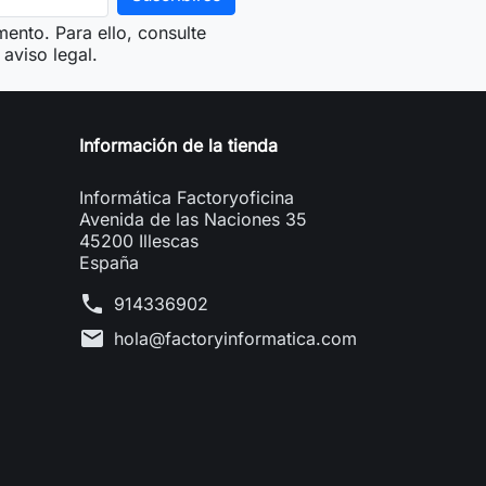
ento. Para ello, consulte
aviso legal.
Información de la tienda
Informática Factoryoficina
Avenida de las Naciones 35
45200 Illescas
España
phone
914336902
mail
hola@factoryinformatica.com