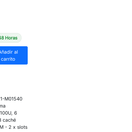
48 Horas
Añadir al
carrito
R1-M01540
ema
 100U, 6
B caché
- 2 x slots