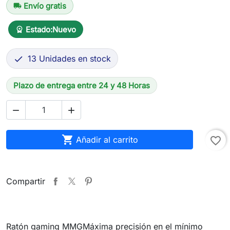
Envío gratis
local_shipping
Estado:
Nuevo
workspace_premium
13 Unidades en stock

Plazo de entrega entre 24 y 48 Horas



Añadir al carrito
favorite_border
Compartir
Ratón gaming MMGMáxima precisión en el mínimo