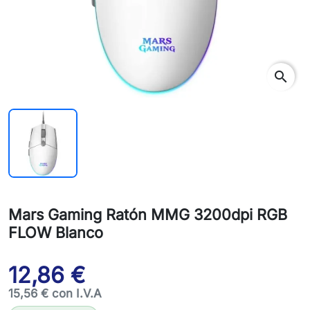
search
Mars Gaming Ratón MMG 3200dpi RGB
FLOW Blanco
12,86 €
15,56 € con I.V.A