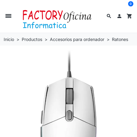
0
dehaze
search

shopping_cart
Inicio
Productos
Accesorios para ordenador
Ratones