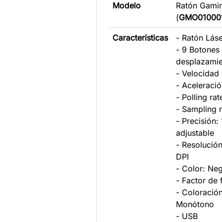
Modelo
Ratón Gamin
(
GMO01000
Características
- Ratón Lás
- 9 Botones
desplazami
- Velocidad
- Aceleraci
- Polling ra
- Sampling 
- Precisión:
adjustable
- Resolució
DPI
- Color: Neg
- Factor de
- Coloración
Monótono
- USB