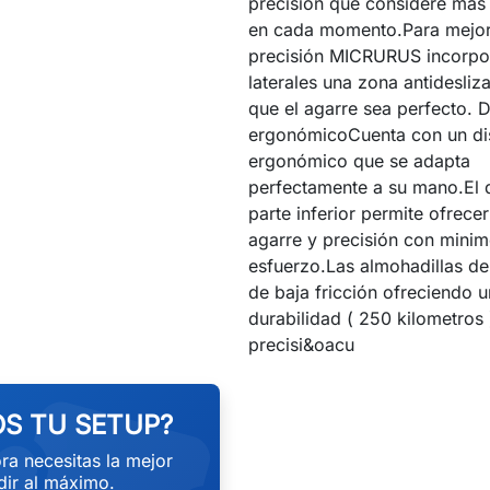
precisión que considere má
en cada momento.Para mejor
precisión MICRURUS incorpo
laterales una zona antidesliz
que el agarre sea perfecto. 
ergonómicoCuenta con un di
ergonómico que se adapta
perfectamente a su mano.El 
parte inferior permite ofrece
agarre y precisión con mini
esfuerzo.Las almohadillas de
de baja fricción ofreciendo 
durabilidad ( 250 kilometros
precisi&oacu
S TU SETUP?
ra necesitas la mejor
ir al máximo.