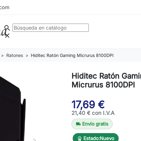
.com
search
clear
Ratones
Hiditec Ratón Gaming Micrurus 8100DPI
Hiditec Ratón Gam
Micrurus 8100DPI
17,69 €
21,40 € con I.V.A
Envío gratis
local_shipping
Estado:
Nuevo
workspace_premium