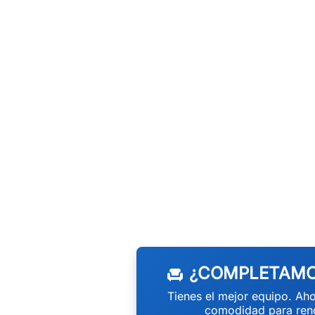
¿COMPLETAMO
chair
Tienes el mejor equipo. Aho
comodidad para rend