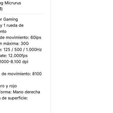
g Micrurus
1
)
er Gaming
 y 1 rueda de
ento
 de movimiento: 60ips
ón máxima: 30G
te: 125 / 500 / 1.000Hz
rate: 12.000fps
 1000-8.100 dpi
n de movimiento: 8100
ro y rojo
 forma: Mano derecha
 de superficie: