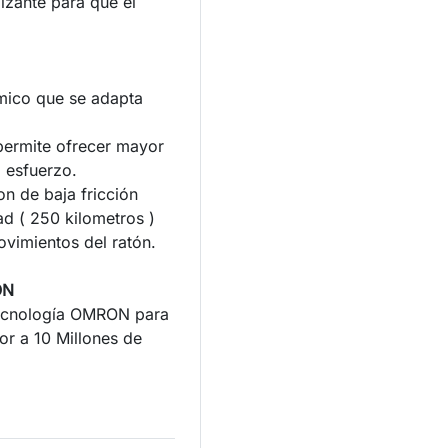
lizante para que el
mico que se adapta
 permite ofrecer mayor
 esfuerzo.
on de baja fricción
ad ( 250 kilometros )
vimientos del ratón.
ON
tecnología OMRON para
or a 10 Millones de