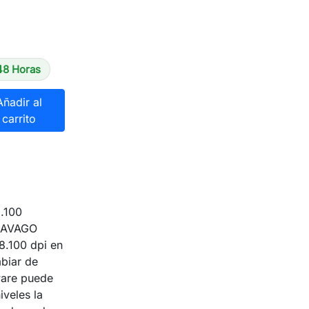
48 Horas
Añadir al
carrito
8.100
r AVAGO
8.100 dpi en
biar de
ware puede
iveles la