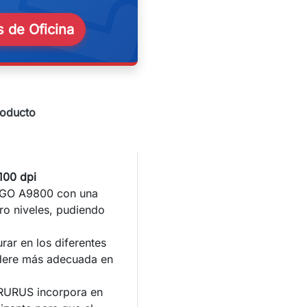
eekend
 de Oficina
roducto
.100 dpi
VAGO A9800 con una
tro niveles, pudiendo
rar en los diferentes
idere más adecuada en
CRURUS incorpora en