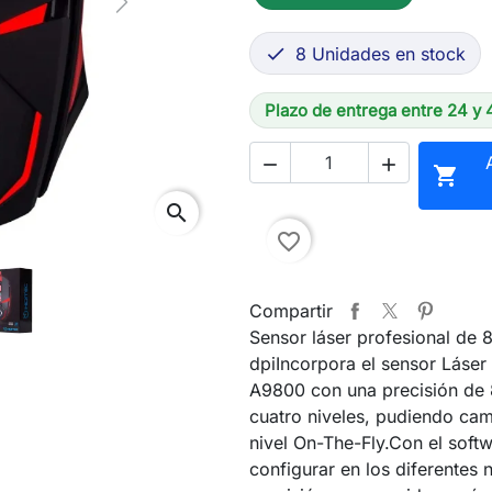
Next
8 Unidades en stock

Plazo de entrega entre 24 y 



search
favorite_border
Compartir
Sensor láser profesional de 
dpiIncorpora el sensor Láse
A9800 con una precisión de 
cuatro niveles, pudiendo cam
nivel On-The-Fly.Con el soft
configurar en los diferentes n