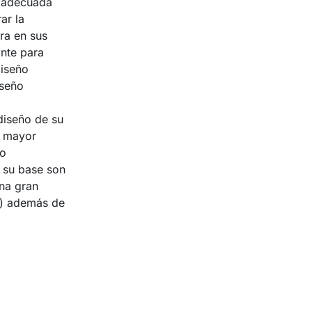
s adecuada
ar la
ra en sus
ante para
Diseño
seño
diseño de su
r mayor
mo
 su base son
una gran
 ) además de