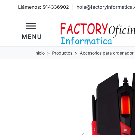
Llámenos:
914336902
|
hola@factoryinformatica
dehaze
MENU
Inicio
Productos
Accesorios para ordenador