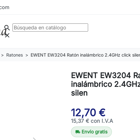
.com
search
clear
Ratones
EWENT EW3204 Ratón inalámbrico 2.4GHz click sile
EWENT EW3204 Ra
inalámbrico 2.4GHz
silen
12,70 €
15,37 € con I.V.A
Envío gratis
local_shipping