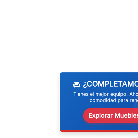
w
¿COMPLETAMO
chair
Tienes el mejor equipo. Aho
comodidad para rend
Explorar Muebles