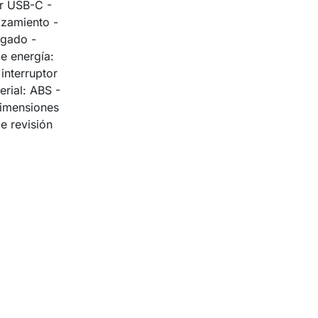
r USB-C -
azamiento -
agado -
e energía:
interruptor
rial: ABS -
 Dimensiones
 revisión