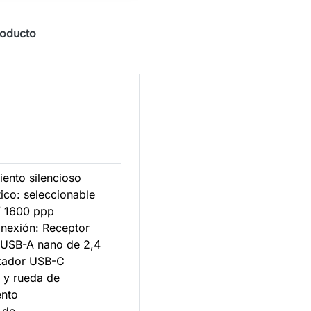
roducto
iento silencioso
ico: seleccionable
/ 1600 ppp
onexión: Receptor
 USB-A nano de 2,4
tador USB-C
6 y rueda de
ento