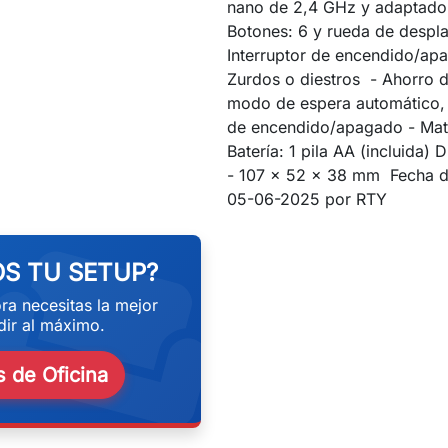
nano de 2,4 GHz y adaptado
Botones: 6 y rueda de despl
Interruptor de encendido/ap
Zurdos o diestros - Ahorro d
modo de espera automático, 
de encendido/apagado - Mate
Batería: 1 pila AA (incluida)
- 107 x 52 x 38 mm Fecha de
eekend
05-06-2025 por RTY
S TU SETUP?
ra necesitas la mejor
ir al máximo.
 de Oficina