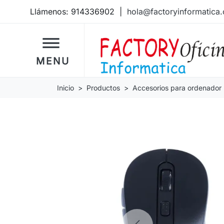
Llámenos:
914336902
|
hola@factoryinformatica
dehaze
MENU
Inicio
Productos
Accesorios para ordenador