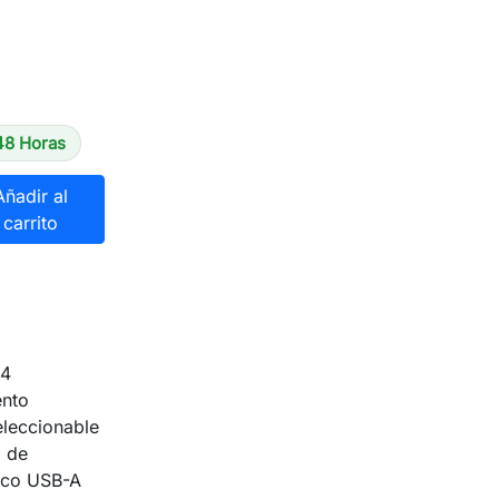
48 Horas
Añadir al
carrito
04
ento
eleccionable
o de
ico USB-A