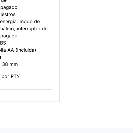
r de
apagado
diestros
 energía: modo de
ático, interruptor de
apagado
ABS
pila AA (incluida)
s
 x 38 mm
 por RTY