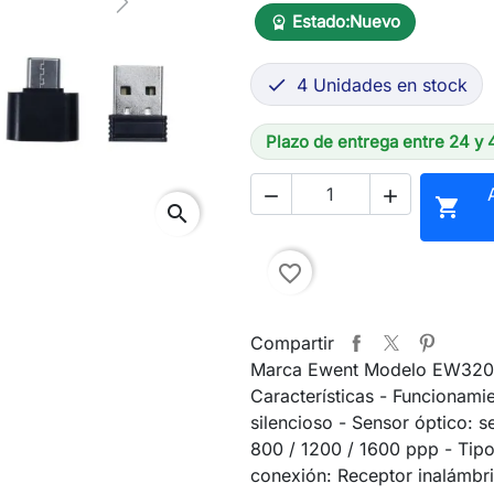
Next
Estado:
Nuevo
workspace_premium
4 Unidades en stock

Plazo de entrega entre 24 y 



search
favorite_border
Compartir
Marca Ewent Modelo EW32
Características - Funcionami
silencioso - Sensor óptico: s
800 / 1200 / 1600 ppp - Tip
conexión: Receptor inalámbr