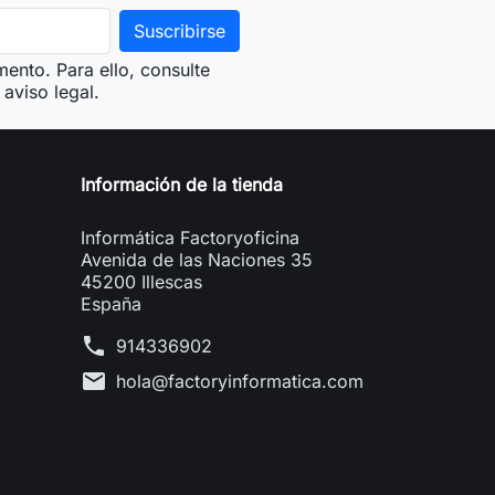
ento. Para ello, consulte
aviso legal.
Información de la tienda
Informática Factoryoficina
Avenida de las Naciones 35
45200 Illescas
España
phone
914336902
mail
hola@factoryinformatica.com