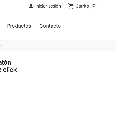

shopping_cart
0
Iniciar sesión
Carrito
Productos
Contacto
n
tón
 click