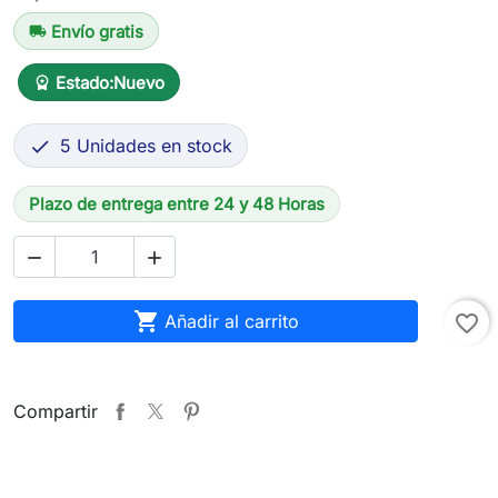
Envío gratis
local_shipping
Estado:
Nuevo
workspace_premium
5 Unidades en stock

Plazo de entrega entre 24 y 48 Horas



Añadir al carrito
favorite_border
Compartir