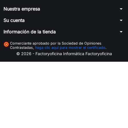
arrow_drop_down
Nuestra empresa
arrow_drop_down
Su cuenta
arrow_drop_down
Información de la tienda
Comerciante aprobado por la Sociedad de Opiniones
Contrastadas,
haga clic aquí para mostrar el certificado
.
© 2026 - Factoryoficina
Informática Factoryoficina