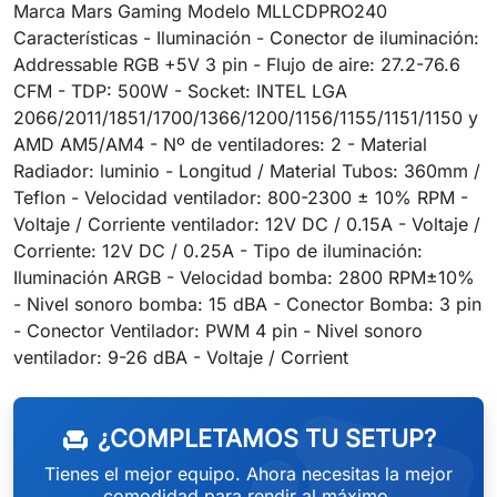
Marca Mars Gaming Modelo MLLCDPRO240
Características - Iluminación - Conector de iluminación:
Addressable RGB +5V 3 pin - Flujo de aire: 27.2-76.6
CFM - TDP: 500W - Socket: INTEL LGA
2066/2011/1851/1700/1366/1200/1156/1155/1151/1150 y
AMD AM5/AM4 - Nº de ventiladores: 2 - Material
Radiador: luminio - Longitud / Material Tubos: 360mm /
Teflon - Velocidad ventilador: 800-2300 ± 10% RPM -
Voltaje / Corriente ventilador: 12V DC / 0.15A - Voltaje /
Corriente: 12V DC / 0.25A - Tipo de iluminación:
Iluminación ARGB - Velocidad bomba: 2800 RPM±10%
- Nivel sonoro bomba: 15 dBA - Conector Bomba: 3 pin
- Conector Ventilador: PWM 4 pin - Nivel sonoro
ventilador: 9-26 dBA - Voltaje / Corrient
¿COMPLETAMOS TU SETUP?
chair
Tienes el mejor equipo. Ahora necesitas la mejor
comodidad para rendir al máximo.