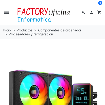
0
dehaze
search

shopping_cart
Inicio
Productos
Componentes de ordenador
Procesadores y refrigeración