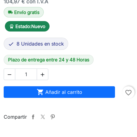
104,97 € con I.V.A
Envío gratis
local_shipping
Estado:
Nuevo
workspace_premium
8 Unidades en stock

Plazo de entrega entre 24 y 48 Horas



Añadir al carrito
favorite_border
Compartir