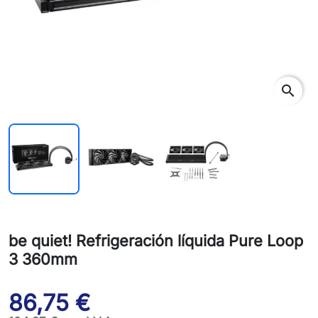
search
be quiet! Refrigeración líquida Pure Loop
3 360mm
86,75 €