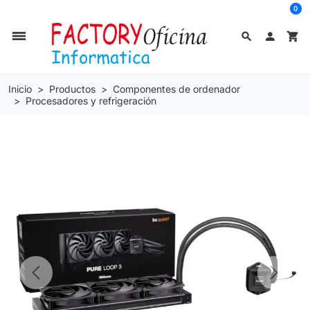
0
dehaze
search

shopping_cart
Inicio
Productos
Componentes de ordenador
Procesadores y refrigeración
Previous
Next