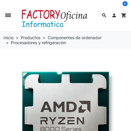
0
dehaze
search

shopping_cart
Inicio
Productos
Componentes de ordenador
Procesadores y refrigeración