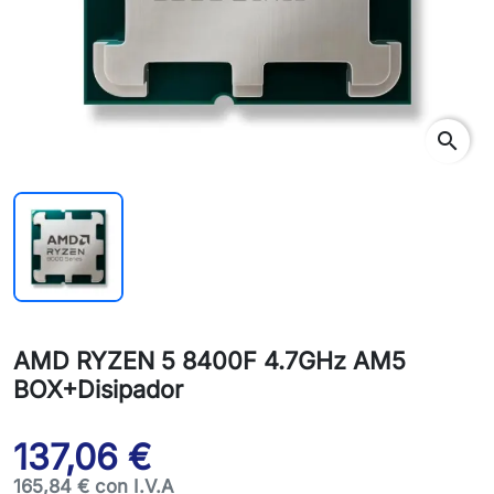
search
AMD RYZEN 5 8400F 4.7GHz AM5
BOX+Disipador
137,06 €
165,84 € con I.V.A