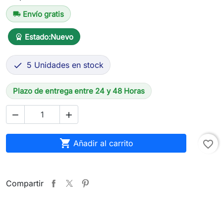
Envío gratis
local_shipping
Estado:
Nuevo
workspace_premium
5 Unidades en stock

Plazo de entrega entre 24 y 48 Horas



Añadir al carrito
favorite_border
Compartir