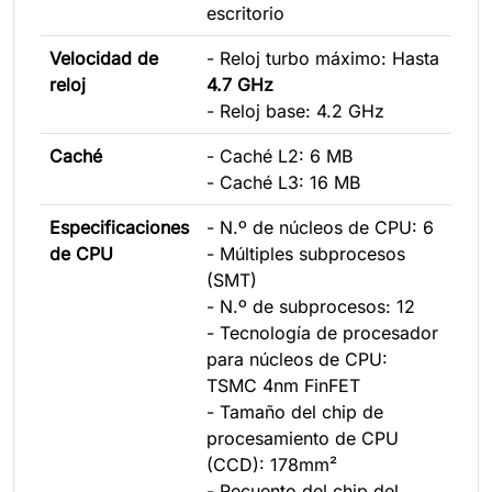
escritorio
Velocidad de
- Reloj turbo máximo: Hasta
reloj
4.7 GHz
- Reloj base: 4.2 GHz
Caché
- Caché L2: 6 MB
- Caché L3: 16 MB
Especificaciones
- N.º de núcleos de CPU: 6
de CPU
- Múltiples subprocesos
(SMT)
- N.º de subprocesos: 12
- Tecnología de procesador
para núcleos de CPU:
TSMC 4nm FinFET
- Tamaño del chip de
procesamiento de CPU
(CCD): 178mm²
- Recuento del chip del