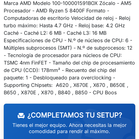
Marca AMD Modelo 100-100001591BOX Zócalo - AM5
Procesador - AMD Ryzen 5 8400F Formato -
Computadoras de escritorio Velocidad de reloj - Reloj
turbo máximo: Hasta 4.7 GHz - Reloj base: 4.2 GHz
Caché - Caché L2: 6 MB - Caché L3: 16 MB
Especificaciones de CPU - N.º de núcleos de CPU: 6 -
Múltiples subprocesos (SMT) - N.º de subprocesos: 12
- Tecnología de procesador para núcleos de CPU:
TSMC 4nm FinFET - Tamaño del chip de procesamiento
de CPU (CCD): 178mm² - Recuento del chip del
paquete: 1 - Desbloqueado para overclocking -
Supporting Chipsets: A620 , X670E , X670 , B650E ,
weeken
B650 , X870E , X870 , B840 , B850 - CPU Boos
¿COMPLETAMOS TU SETUP?
chair
Tienes el mejor equipo. Ahora necesitas la mejor
comodidad para rendir al máximo.