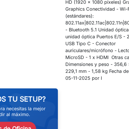
HD (1920 x 1080 píxeles) Gráf
Graphics Conectividad - Wi-F
(estándares):
802.11ax|802.11ac|802.11n|80
- Bluetooth 5.1 Unidad óptica
unidad óptica Puertos E/S - 
USB Tipo C - Conector
auriculares/micrófono - Lecto
MicroSD - 1 x HDMI Otras car
Dimensiones y peso - 356,6 
229,1 mm - 1,58 kg Fecha de 
eekend
05-11-2025 por I
S TU SETUP?
ra necesitas la mejor
ir al máximo.
 de Oficina