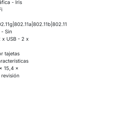
ica - Iris
i
2.11g|802.11a|802.11b|802.11
 - Sin
2 x USB - 2 x
r tajetas
acterísticas
x 15,4 x
revisión