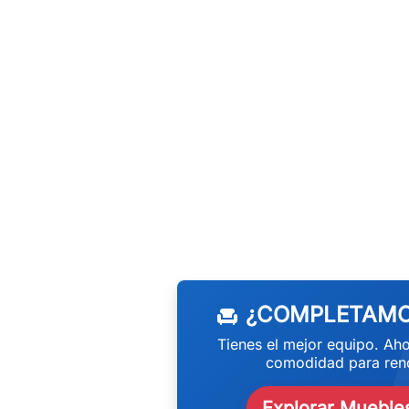
w
¿COMPLETAMO
chair
Tienes el mejor equipo. Aho
comodidad para rend
Explorar Muebles