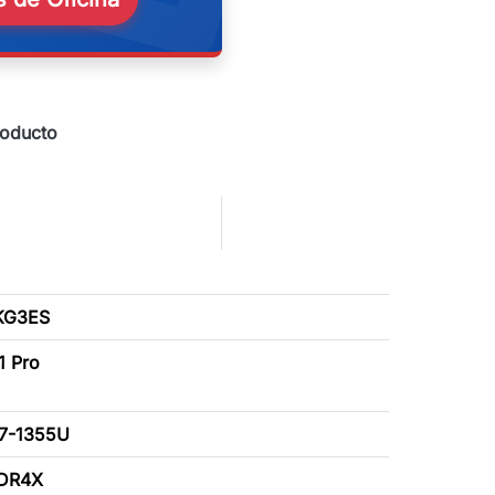
roducto
KG3ES
1 Pro
 i7-1355U
DDR4X