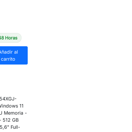
48 Horas
Añadir al
carrito
754XGJ-
Windows 11
5U Memoria -
- 512 GB
5,6" Full-