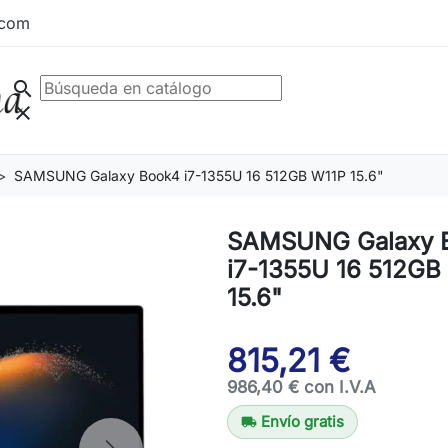
.com
search
clear
SAMSUNG Galaxy Book4 i7-1355U 16 512GB W11P 15.6"
SAMSUNG Galaxy 
i7-1355U 16 512GB
15.6"
815,21 €
986,40 € con I.V.A
Envío gratis
local_shipping