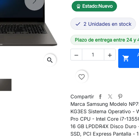
Next
Estado:
Nuevo
workspace_premium
2 Unidades en stock

Plazo de entrega entre 24 y 



search
favorite_border
Compartir
Marca Samsung Modelo NP
KG3ES Sistema Operativo - 
Pro CPU - Intel Core i7-135
16 GB LPDDR4X Disco Duro 
SSD, PCI Express Pantalla - 1