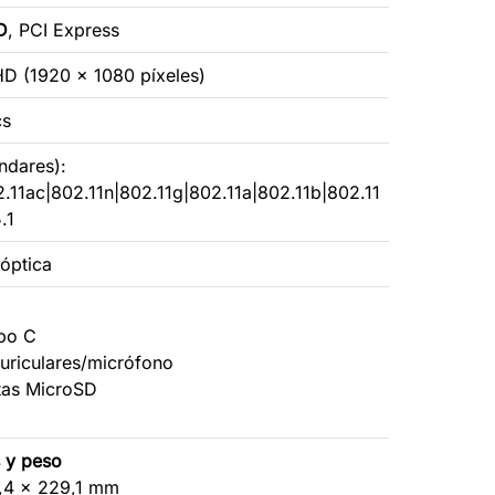
D
, PCI Express
HD (1920 x 1080 píxeles)
cs
ándares):
.11ac|802.11n|802.11g|802.11a|802.11b|802.11
.1
 óptica
ipo C
uriculares/micrófono
etas MicroSD
 y peso
5,4 x 229,1 mm