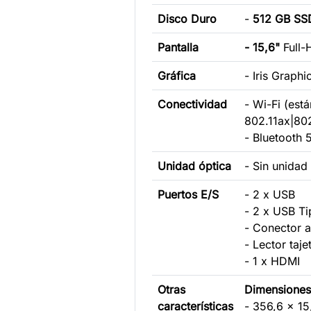
Disco Duro
-
512 GB SS
Pantalla
- 15,6"
Full-
Gráfica
- Iris Graphi
Conectividad
- Wi-Fi (est
802.11ax|802
- Bluetooth 5
Unidad óptica
- Sin unidad
Puertos E/S
- 2 x USB
- 2 x USB T
- Conector a
- Lector taj
- 1 x HDMI
Otras
Dimensiones
características
- 356,6 x 1