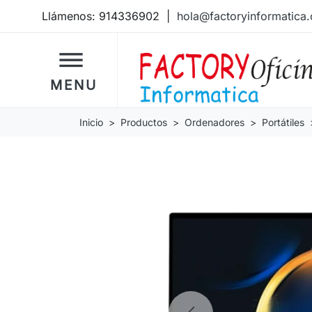
Llámenos:
914336902
|
hola@factoryinformatica
dehaze
MENU
Inicio
Productos
Ordenadores
Portátiles