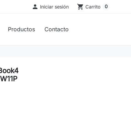

shopping_cart
0
Iniciar sesión
Carrito
Productos
Contacto
Book4
 W11P