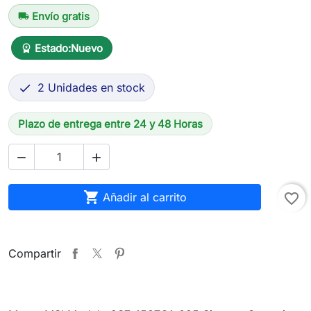
Envío gratis
local_shipping
Estado:
Nuevo
workspace_premium
2 Unidades en stock

Plazo de entrega entre 24 y 48 Horas



Añadir al carrito
favorite_border
Compartir