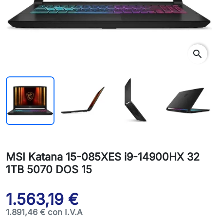
search
MSI Katana 15-085XES i9-14900HX 32
1TB 5070 DOS 15
1.563,19 €
1.891,46 € con I.V.A