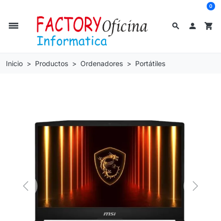
0
dehaze
search

shopping_cart
Inicio
Productos
Ordenadores
Portátiles
Previous
Next