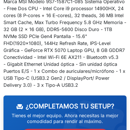
Marca MSI Modelo 9S7-1587C1-085 Sistema Operativo
- Free Dos CPU - Intel Core i9 processor 14900HX, 24
cores (8 P-cores + 16 E-cores), 32 theads, 36 MB Intel
Smart Cache, Max Turbo Frequency 5.8 GHz Memoria -
32 GB (2 x 16 GB), DDR5-5600 Disco Duro - 1TB
NVMe SSD PCIe Gen4 Pantalla - 15.6"
FHD(1920x1080), 144Hz Refresh Rate, IPS-Level
Gráfica - GeForce RTX 5070 Laptop GPU, 8 GB GDDR7
Conectividad - Intel Wi-Fi 6E AX211 - Bluetooth v5.3
- Gigabit Ethernet Unidad óptica - Sin unidad óptica
Puertos E/S - 1 x Combo de auriculares/micrófono - 1 x
USB Tipo-C (USB3.2 Gen2 / DisplayPort/ Power
weeken
Delivery 3.0) - 3 x Tipo-A USB3.2
¿COMPLETAMOS TU SETUP?
chair
Tienes el mejor equipo. Ahora necesitas la mejor
comodidad para rendir al máximo.