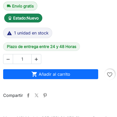
Envío gratis
local_shipping
Estado:
Nuevo
workspace_premium
1 unidad en stock

Plazo de entrega entre 24 y 48 Horas



Añadir al carrito
favorite_border
Compartir