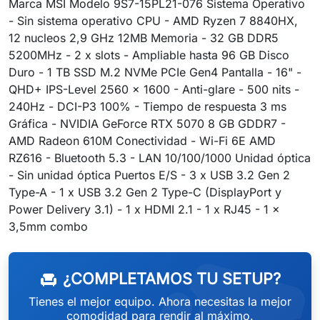
Marca MSI Modelo 9S7-15PL21-076 Sistema Operativo
- Sin sistema operativo CPU - AMD Ryzen 7 8840HX,
12 nucleos 2,9 GHz 12MB Memoria - 32 GB DDR5
5200MHz - 2 x slots - Ampliable hasta 96 GB Disco
Duro - 1 TB SSD M.2 NVMe PCIe Gen4 Pantalla - 16" -
QHD+ IPS-Level 2560 x 1600 - Anti-glare - 500 nits -
240Hz - DCI-P3 100% - Tiempo de respuesta 3 ms
Gráfica - NVIDIA GeForce RTX 5070 8 GB GDDR7 -
AMD Radeon 610M Conectividad - Wi-Fi 6E AMD
RZ616 - Bluetooth 5.3 - LAN 10/100/1000 Unidad óptica
- Sin unidad óptica Puertos E/S - 3 x USB 3.2 Gen 2
Type-A - 1 x USB 3.2 Gen 2 Type-C (DisplayPort y
Power Delivery 3.1) - 1 x HDMI 2.1 - 1 x RJ45 - 1 x
3,5mm combo
¿COMPLETAMOS TU SETUP?
chair
Tienes el mejor equipo. Ahora necesitas la mejor
comodidad para rendir al máximo.