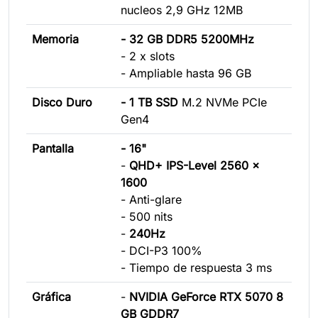
nucleos 2,9 GHz 12MB
Memoria
- 32 GB DDR5 5200MHz
- 2 x slots
- Ampliable hasta 96 GB
Disco Duro
- 1 TB SSD
M.2 NVMe PCIe
Gen4
Pantalla
- 16"
-
QHD+ IPS-Level 2560 x
1600
- Anti-glare
- 500 nits
-
240Hz
- DCI-P3 100%
- Tiempo de respuesta 3 ms
Gráfica
-
NVIDIA GeForce RTX 5070
8
GB GDDR7