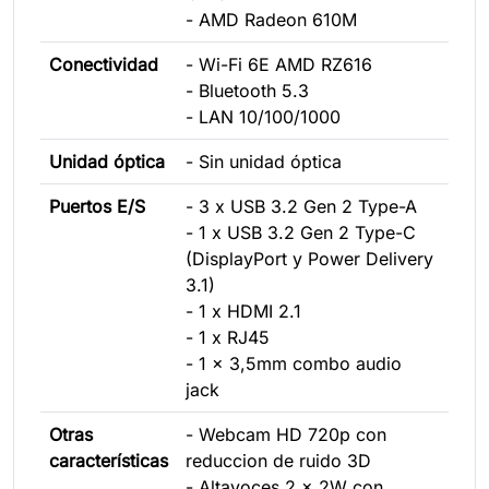
- AMD Radeon 610M
Conectividad
- Wi-Fi 6E AMD RZ616
- Bluetooth 5.3
- LAN 10/100/1000
Unidad óptica
- Sin unidad óptica
Puertos E/S
- 3 x USB 3.2 Gen 2 Type-A
- 1 x USB 3.2 Gen 2 Type-C
(DisplayPort y Power Delivery
3.1)
- 1 x HDMI 2.1
- 1 x RJ45
- 1 x 3,5mm combo audio
jack
Otras
- Webcam HD 720p con
características
reduccion de ruido 3D
- Altavoces 2 x 2W con