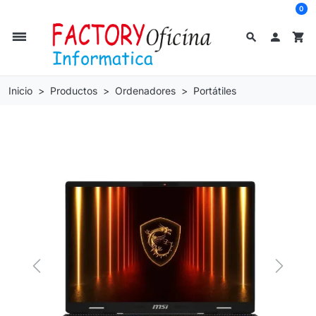
0
dehaze
search

shopping_cart
Inicio
Productos
Ordenadores
Portátiles
Previous
Next