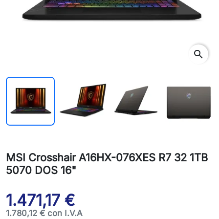
search
MSI Crosshair A16HX-076XES R7 32 1TB
5070 DOS 16"
1.471,17 €
1.780,12 € con I.V.A