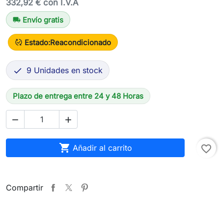
332,92 € con I.V.A
Envío gratis
local_shipping
Estado:
Reacondicionado
published_with_changes
9 Unidades en stock

Plazo de entrega entre 24 y 48 Horas



Añadir al carrito
favorite_border
Compartir