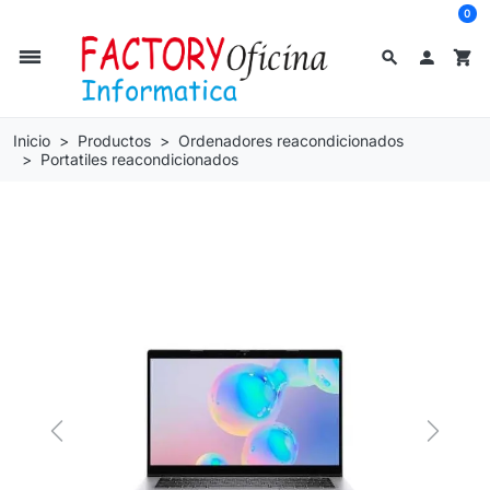
0
dehaze
search

shopping_cart
Inicio
Productos
Ordenadores reacondicionados
Portatiles reacondicionados
Previous
Next