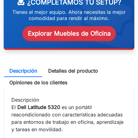
weeken
¿COMPLETAMOS TU SETUP?
chair
Tienes el mejor equipo. Ahora necesitas la mejor
comodidad para rendir al máximo.
Explorar Muebles de Oficina
Descripción
Detalles del producto
Opiniones de los clientes
Descripción
El
Dell Latitude 5320
es un portátil
reacondicionado con características adecuadas
para entornos de trabajo en oficina, aprendizaje
y tareas en movilidad.