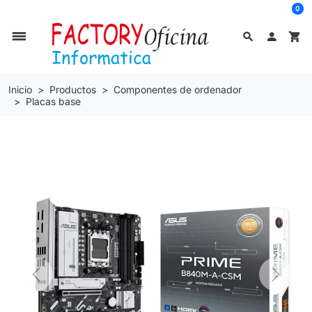
0
dehaze
search

shopping_cart
Inicio
Productos
Componentes de ordenador
Placas base
Previous
Next