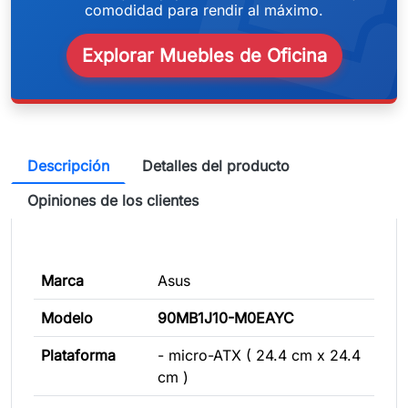
weeken
comodidad para rendir al máximo.
Explorar Muebles de Oficina
Descripción
Detalles del producto
Opiniones de los clientes
Marca
Asus
Modelo
90MB1J10-M0EAYC
Plataforma
- micro-ATX ( 24.4 cm x 24.4
cm )