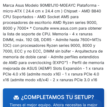
Marca Asus Modelo 90MB1J10-M0EAYC Plataforma -
micro-ATX ( 24.4 cm x 24.4 cm ) Chipset - AMD B840
CPU Soportados - AMD Socket AM5 para
procesadores de escritorio AMD Ryzen series 9000,
8000 y 7000* * Consulte www.asus.com para obtener
la lista de soporte de CPU. Memoria - 4 x ranuras
DIMM, máx. 192 GB, DDR5 - Admite hasta 7600+MT/s
(OC) con procesadores Ryzen series 9000, 8000 y
7000, ECC y no ECC, DIMM sin búfer - Arquitectura de
memoria de doble canal - Admite perfiles extendidos
de AMD para overclocking (EXPO™) - Perfil de memoria
mejorada de ASUS (AEMP) Slots Expansión - 1 x ranura
PCIe 4.0 x16 (admite modo x16) - 1 x ranura PCIe 4.0
x16 (admite modo x8/x4) - 2 x ranuras PCIe 3.0 x16
¿COMPLETAMOS TU SETUP?
chair
Tienes el mejor equipo. Ahora necesitas la mejor