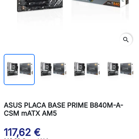
search
ASUS PLACA BASE PRIME B840M-A-
CSM mATX AM5
117,62 €