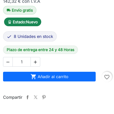
142,32 € con I.V.A
Envío gratis
local_shipping
Estado:
Nuevo
workspace_premium
8 Unidades en stock

Plazo de entrega entre 24 y 48 Horas



Añadir al carrito
favorite_border
Compartir