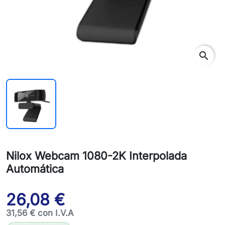
search
Nilox Webcam 1080-2K Interpolada
Automática
26,08 €
31,56 € con I.V.A