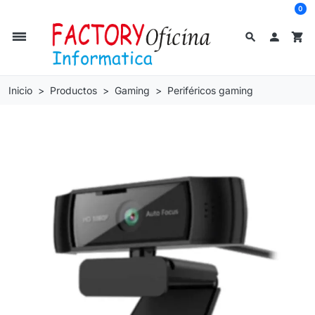
0
dehaze
search

shopping_cart
Inicio
Productos
Gaming
Periféricos gaming