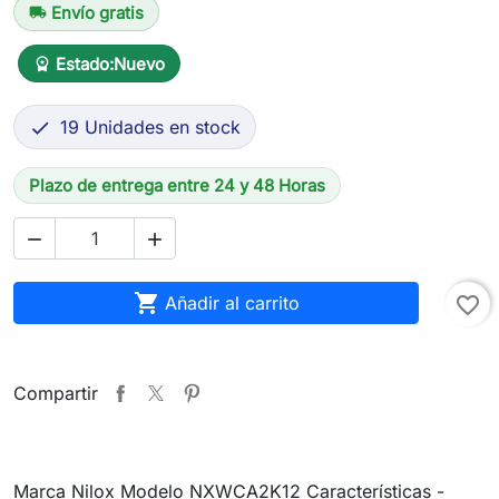
Envío gratis
local_shipping
Estado:
Nuevo
workspace_premium
19 Unidades en stock

Plazo de entrega entre 24 y 48 Horas



Añadir al carrito
favorite_border
Compartir
Marca Nilox Modelo NXWCA2K12 Características -