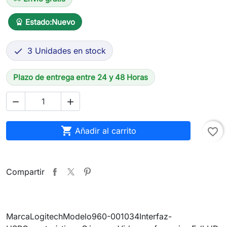
Estado:
Nuevo
workspace_premium
3 Unidades en stock

Plazo de entrega entre 24 y 48 Horas



Añadir al carrito
favorite_border
Compartir
MarcaLogitechModelo960-001034Interfaz-