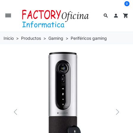
0
dehaze
search

shopping_cart
Inicio
Productos
Gaming
Periféricos gaming
Previous
Next