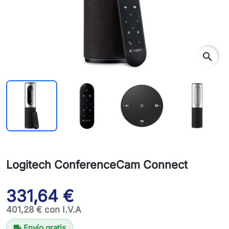
search
Logitech ConferenceCam Connect
331,64 €
401,28 € con I.V.A
Envío gratis
local_shipping