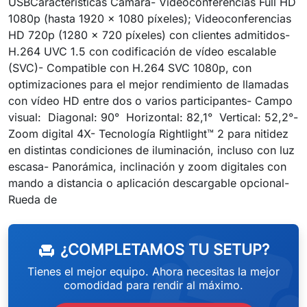
USBCaracterísticas Cámara- Videoconferencias Full HD
1080p (hasta 1920 x 1080 píxeles); Videoconferencias
HD 720p (1280 x 720 píxeles) con clientes admitidos-
H.264 UVC 1.5 con codificación de vídeo escalable
(SVC)- Compatible con H.264 SVC 1080p, con
optimizaciones para el mejor rendimiento de llamadas
con vídeo HD entre dos o varios participantes- Campo
visual: Diagonal: 90° Horizontal: 82,1° Vertical: 52,2°-
Zoom digital 4X- Tecnología Rightlight™ 2 para nitidez
en distintas condiciones de iluminación, incluso con luz
escasa- Panorámica, inclinación y zoom digitales con
mando a distancia o aplicación descargable opcional-
weeken
Rueda de
¿COMPLETAMOS TU SETUP?
chair
Tienes el mejor equipo. Ahora necesitas la mejor
comodidad para rendir al máximo.