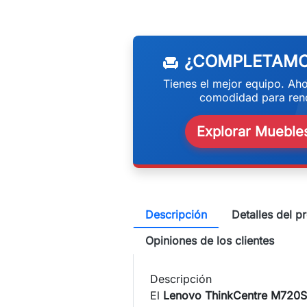
w
¿COMPLETAMO
chair
Tienes el mejor equipo. Aho
comodidad para rend
Explorar Muebles
Descripción
Detalles del p
Opiniones de los clientes
Descripción
El
Lenovo ThinkCentre M720