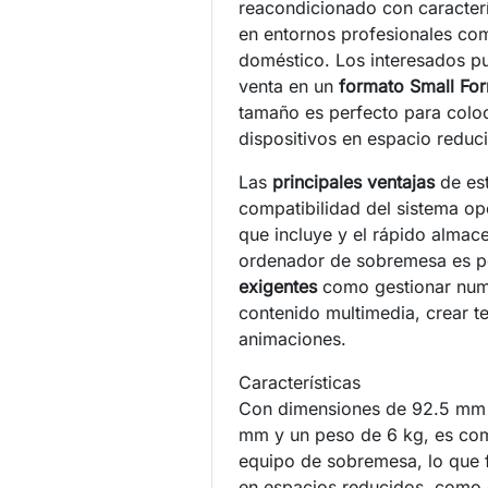
reacondicionado con caracterís
en entornos profesionales c
doméstico. Los interesados pu
venta en un
formato Small For
tamaño es perfecto para coloc
dispositivos en espacio reduc
Las
principales ventajas
de est
compatibilidad del sistema ope
que incluye y el rápido alma
ordenador de sobremesa es p
exigentes
como gestionar nume
contenido multimedia, crear t
animaciones.
Características
Con dimensiones de 92.5 mm
mm y un peso de 6 kg, es com
equipo de sobremesa, lo que fa
en espacios reducidos, como 