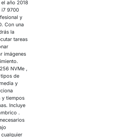
 el año 2018
 i7 9700
fesional y
D. Con una
rás la
cutar tareas
onar
ear imágenes
imiento.
 256 NVMe ,
tipos de
imedia y
rciona
s y tiempos
as. Incluye
ámbrico .
 necesarios
ajo
 cualquier