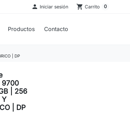

shopping_cart
0
Iniciar sesión
Carrito
Productos
Contacto
BRICO | DP
e
 9700
 GB | 256
 Y
CO | DP