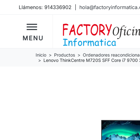
Llámenos:
914336902
|
hola@factoryinformatica
dehaze
MENU
Inicio
Productos
Ordenadores reacondicion
Lenovo ThinkCentre M720S SFF Core i7 9700 