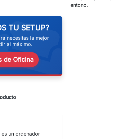
eekend
entono.
S TU SETUP?
ra necesitas la mejor
ir al máximo.
 de Oficina
roducto
S
es un ordenador