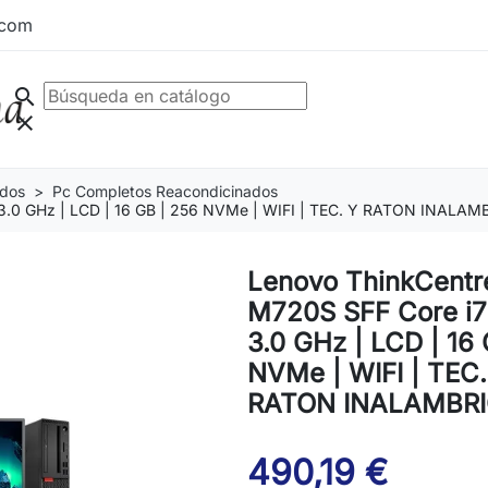
.com
search
clear
ados
Pc Completos Reacondicinados
3.0 GHz | LCD | 16 GB | 256 NVMe | WIFI | TEC. Y RATON INALAM
Lenovo ThinkCentr
M720S SFF Core i7
3.0 GHz | LCD | 16
NVMe | WIFI | TEC.
RATON INALAMBRI
490,19 €