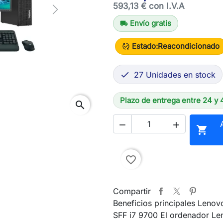
593,13 € con I.V.A
Next
Envío gratis
local_shipping
Estado:
Reacondicionado
published_with_changes
27 Unidades en stock

Plazo de entrega entre 24 y 
search



favorite_border
Compartir
Beneficios principales Leno
SFF i7 9700 El ordenador L