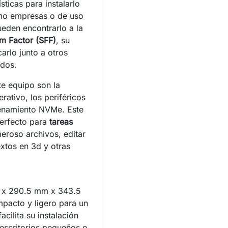
ticas para instalarlo
omo empresas o de uso
eden encontrarlo a la
m Factor (SFF)
, su
arlo junto a otros
idos.
e equipo son la
rativo, los periféricos
cenamiento NVMe. Este
erfecto para
tareas
roso archivos, editar
extos en 3d y otras
 x 290.5 mm x 343.5
pacto y ligero para un
cilita su instalación
escritorios pequeños o