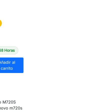
48 Horas
Añadir al
carrito
vo M720S
enovo m720s