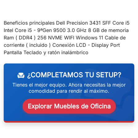
Beneficios principales Dell Precision 3431 SFF Core i5
Intel Core i5 - 9ªGen 9500 3.0 GHz 8 GB de memoria
Ram ( DDR4 ) 256 NVME WIFI Windows 11 Cable de
corriente ( incluido ) Conexión LCD - Display Port
weeken
Pantalla Teclado y ratón inalámbrico
¿COMPLETAMOS TU SETUP?
chair
Tienes el mejor equipo. Ahora necesitas la mejor
comodidad para rendir al máximo.
Explorar Muebles de Oficina