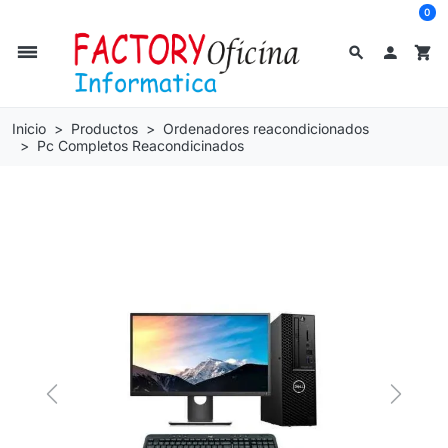
0
dehaze
search

shopping_cart
Inicio
Productos
Ordenadores reacondicionados
Pc Completos Reacondicinados
Previous
Next