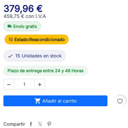
379,96 €
459,75 € con I.V.A
Envío gratis
local_shipping
Estado:
Reacondicionado
published_with_changes
15 Unidades en stock

Plazo de entrega entre 24 y 48 Horas



Añadir al carrito
favorite_border
Compartir