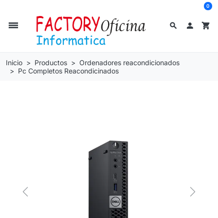
0
dehaze
search

shopping_cart
Inicio
Productos
Ordenadores reacondicionados
Pc Completos Reacondicinados
Previous
Next