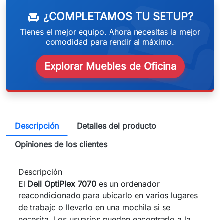
weeken
¿COMPLETAMOS TU SETUP?
chair
Tienes el mejor equipo. Ahora necesitas la mejor
comodidad para rendir al máximo.
Explorar Muebles de Oficina
Descripción
Detalles del producto
Opiniones de los clientes
Descripción
El
Dell OptiPlex 7070
es un ordenador
reacondicionado para ubicarlo en varios lugares
de trabajo o llevarlo en una mochila si se
necesita. Los usuarios pueden encontrarlo a la