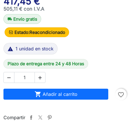
417,45 €
505,11 € con I.V.A
Envío gratis
local_shipping
Estado:
Reacondicionado
published_with_changes
1 unidad en stock

Plazo de entrega entre 24 y 48 Horas



Añadir al carrito
favorite_border
Compartir