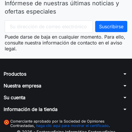
Infórmese de nuestras últimas noticias y
ofertas especiales
Puede darse de baja en cualquier momento. Para ello,
consulte nuestra información de contacto en el aviso
legal.
arrow_drop_down
Productos
arrow_drop_down
Nuestra empresa
arrow_drop_down
Su cuenta
arrow_drop_down
Información de la tienda
Comerciante aprobado por la Sociedad de Opiniones
Contrastadas,
haga clic aquí para mostrar el certificado
.
© 2026 - Factoryoficina
Informática Factoryoficina