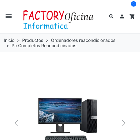
0
dehaze
search

shopping_cart
Inicio
Productos
Ordenadores reacondicionados
Pc Completos Reacondicinados
Previous
Next