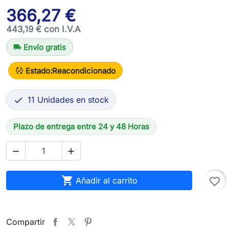
366,27 €
443,19 € con I.V.A
Envío gratis
local_shipping
Estado:
Reacondicionado
published_with_changes
11 Unidades en stock

Plazo de entrega entre 24 y 48 Horas



Añadir al carrito
favorite_border
Compartir