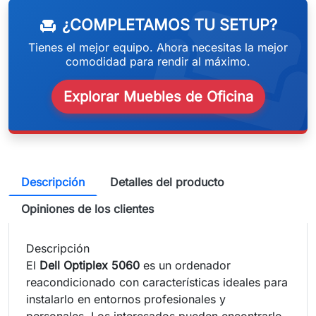
weeken
¿COMPLETAMOS TU SETUP?
chair
Tienes el mejor equipo. Ahora necesitas la mejor
comodidad para rendir al máximo.
Explorar Muebles de Oficina
Descripción
Detalles del producto
Opiniones de los clientes
Descripción
El
Dell Optiplex 5060
es un ordenador
reacondicionado con características ideales para
instalarlo en entornos profesionales y
personales. Los interesados pueden encontrarlo