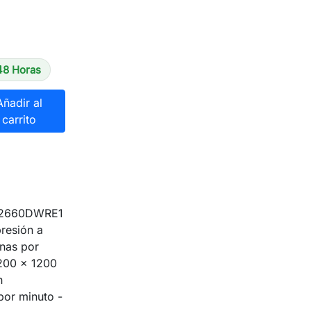
48 Horas
Añadir al
carrito
L2660DWRE1
resión a
inas por
1200 x 1200
n
or minuto -