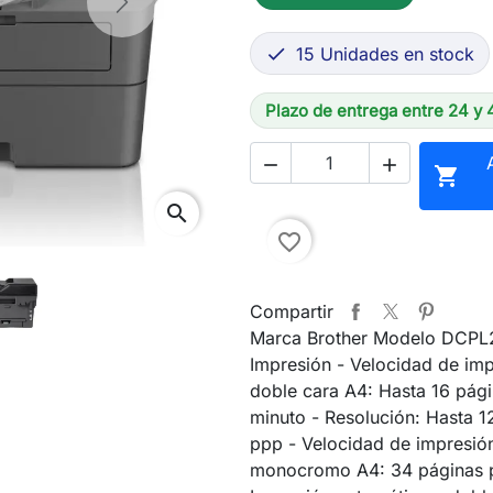
Next
15 Unidades en stock

Plazo de entrega entre 24 y 



search
favorite_border
Compartir
Marca Brother Modelo DCP
Impresión - Velocidad de imp
doble cara A4: Hasta 16 pág
minuto - Resolución: Hasta 
ppp - Velocidad de impresió
monocromo A4: 34 páginas p