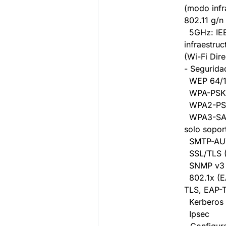
(modo infr
802.11 g/n 
5GHz: IEE
infraestruc
(Wi-Fi Dire
- Segurida
WEP 64/12
WPA-PSK 
WPA2-PSK
WPA3-SAE 
solo sopo
SMTP-AU
SSL/TLS (
SNMP v3
802.1x (E
TLS, EAP-
Kerberos
Ipsec