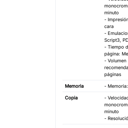
monocromo
minuto
- Impresió
cara
- Emulacio
Script3, P
- Tiempo d
página: M
- Volumen
recomenda
páginas
Memoria
- Memoria
Copia
- Velocida
monocromo
minuto
- Resoluc