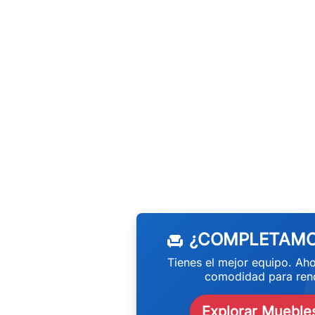
w
¿COMPLETAMO
chair
Tienes el mejor equipo. Aho
comodidad para rend
Explorar Muebles