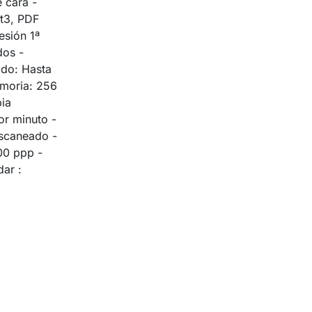
 cara -
t3, PDF
esión 1ª
dos -
do: Hasta
moria: 256
ia
r minuto -
scaneado -
00 ppp -
ar :