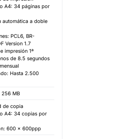
 A4: 34 páginas por
n automática a doble
nes: PCL6, BR-
DF Version 1.7
e impresión 1ª
enos de 8.5 segundos
 mensual
do: Hasta 2.500
: 256 MB
d de copia
 A4: 34 copias por
ión: 600 x 600ppp