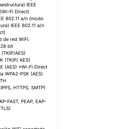
aestructura) IEEE
(Wi-Fi Direct)
E 802.11 a/n (modo
tura) IEEE 802.11 a/n
ct)
d de red WiFi:
8 bit
(TKIP/AES)
 (TKIP/ AES)
(AES) *Wi-Fi Direct
rta WPA2-PSK (AES)
TH
IPPS, HTTPS, SMTP)
AP-FAST, PEAP, EAP-
TTLS)