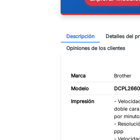
Descripción
Detalles del p
Opiniones de los clientes
Marca
Brother
Modelo
DCPL266
Impresión
- Velocida
doble cara
por minuto
- Resoluci
ppp
- Velocida