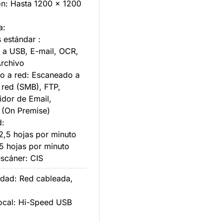
ón: Hasta 1200 x 1200
a:
estándar :
 a USB, E-mail, OCR,
rchivo
 a red: Escaneado a
 red (SMB), FTP,
idor de Email,
 (On Premise)
d:
,5 hojas por minuto
5 hojas por minuto
escáner: CIS
idad: Red cableada,
 local: Hi-Speed USB