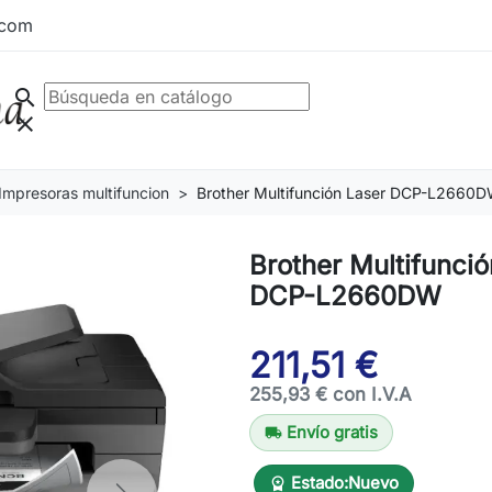
.com
search
clear
Impresoras multifuncion
Brother Multifunción Laser DCP-L2660
Brother Multifunció
DCP-L2660DW
211,51 €
255,93 € con I.V.A
Envío gratis
local_shipping
Estado:
Nuevo
workspace_premium