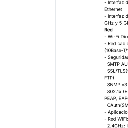
- Interfaz 
Ethernet
- Interfaz 
GHz y 5 G
Red
- Wi-Fi Dir
- Red cabl
(10Base-T
- Segurida
SMTP-AU
SSL/TLS(S
FTP)
SNMP v3
802.1x (E
PEAP, EAP
OAuth(SM
- Aplicaci
- Red WiFi
2.4GHz: I