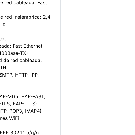
de red cableada: Fast
de red inalámbrica: 2,4
Hz
ect
eada: Fast Ethernet
/100Base-TX)
d de red cableada:
TH
MTP, HTTP, IPP,
AP-MD5, EAP-FAST,
-TLS, EAP-TTLS)
TP, POP3, IMAP4)
ones WiFi
:
EEE 802.11 b/g/n