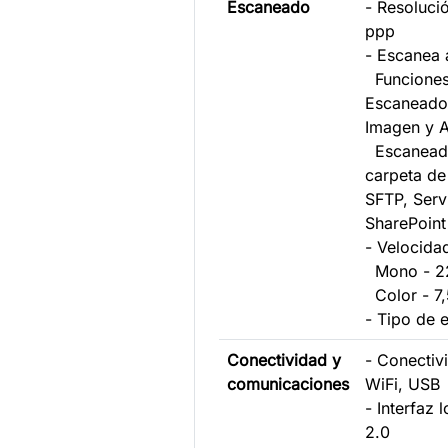
Escaneado
- Resoluci
ppp
- Escanea 
Funciones 
Escaneado
Imagen y A
Escaneado
carpeta de
SFTP, Serv
SharePoint
- Velocida
Mono - 22
Color - 7,
- Tipo de 
Conectividad y
- Conectiv
comunicaciones
WiFi, USB
- Interfaz
2.0