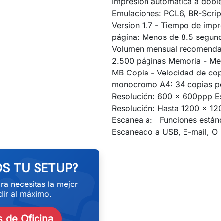
Impresión automática a doble
Emulaciones: PCL6, BR-Scrip
Version 1.7 - Tiempo de impr
página: Menos de 8.5 segun
Volumen mensual recomenda
2.500 páginas Memoria - Me
MB Copia - Velocidad de cop
monocromo A4: 34 copias po
Resolución: 600 x 600ppp E
Resolución: Hasta 1200 x 12
Escanea a: Funciones estánd
eekend
Escaneado a USB, E-mail, O
S TU SETUP?
ra necesitas la mejor
ir al máximo.
 de Oficina