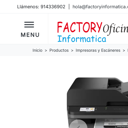
Llámenos:
914336902
|
hola@factoryinformatica
dehaze
MENU
Inicio
Productos
Impresoras y Escáneres