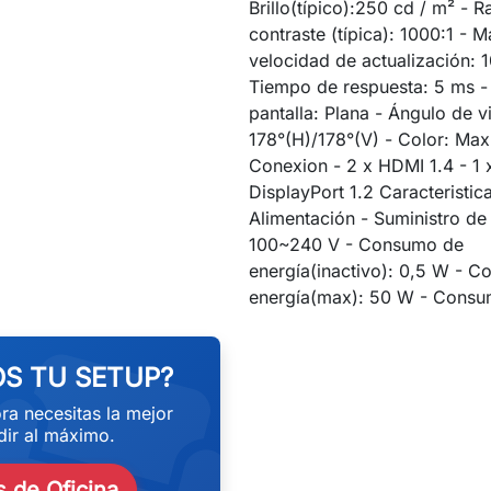
Brillo(típico):250 cd / m² - 
contraste (típica): 1000:1 - 
velocidad de actualización: 
Tiempo de respuesta: 5 ms -
pantalla: Plana - Ángulo de v
178°(H)/178°(V) - Color: Ma
Conexion - 2 x HDMI 1.4 - 1 
DisplayPort 1.2 Caracteristic
Alimentación - Suministro de
100~240 V - Consumo de
energía(inactivo): 0,5 W - 
eekend
energía(max): 50 W - Consu
S TU SETUP?
ra necesitas la mejor
ir al máximo.
 de Oficina