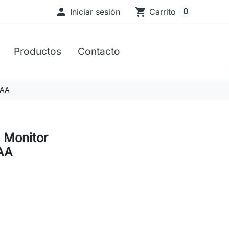

shopping_cart
0
Iniciar sesión
Carrito
Productos
Contacto
 AA
Monitor
AA