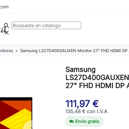
.com
search
clear
nitores
Samsung LS27D400GAUXEN Monitor 27" FHD HDMI DP
Samsung
LS27D400GAUXEN 
27" FHD HDMI DP 
111,97 €
135,48 € con I.V.A
Envío gratis
local_shipping