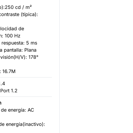
ico):250 cd / m²
ontraste (típica):
locidad de
n: 100 Hz
 respuesta: 5 ms
a pantalla: Plana
visión(H/V): 178°
x 16.7M
1.4
yPort 1.2
n
 de energía: AC
e energía(inactivo):