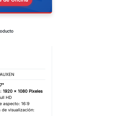
roducto
GAUXEN
7"
n:
1920 x 1080 Pixeles
Full HD
e aspecto: 16:9
 de visualización: