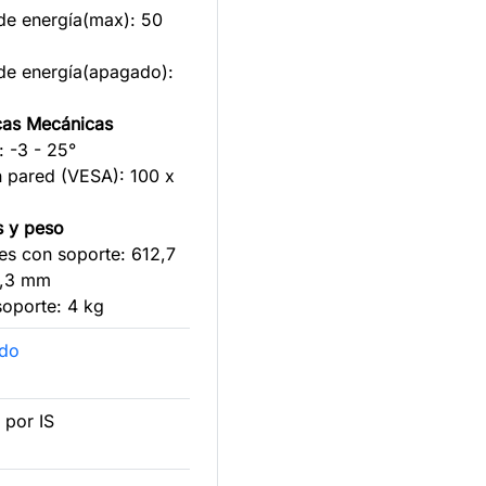
e energía(max): 50
de energía(apagado):
icas Mecánicas
: -3 - 25°
n pared (VESA): 100 x
s y peso
es con soporte: 612,7
8,3 mm
soporte: 4 kg
ado
por IS