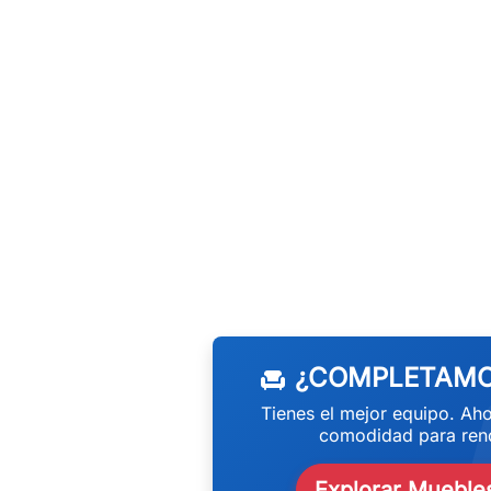
w
¿COMPLETAMO
chair
Tienes el mejor equipo. Aho
comodidad para rend
Explorar Muebles