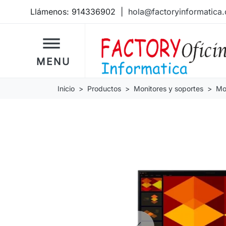
Llámenos:
914336902
|
hola@factoryinformatica
dehaze
MENU
Inicio
Productos
Monitores y soportes
Mo