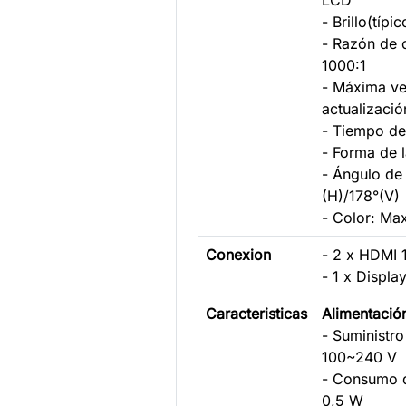
LCD
- Brillo(típ
- Razón de c
1000:1
- Máxima ve
actualizació
- Tiempo de
- Forma de l
- Ángulo de 
(H)/178°(V)
- Color: Ma
Conexion
- 2 x HDMI 
- 1 x Displa
Caracteristicas
Alimentació
- Suministro
100~240 V
- Consumo d
0,5 W