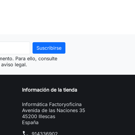
ento. Para ello, consulte
aviso legal.
Información de la tienda
Informática Factoryoficina
Avenida de las Naciones 35
45200 Illescas
España
phone
914336902