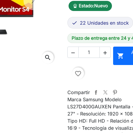
Next
Estado:
Nuevo
workspace_premium
22 Unidades en stock

Plazo de entrega entre 24 y 



search
favorite_border
Compartir
Marca Samsung Modelo
LS27D400GAUXEN Pantalla 
27" - Resolución: 1920 x 108
Tipo HD: Full HD - Relación 
16:9 - Tecnología de visuali