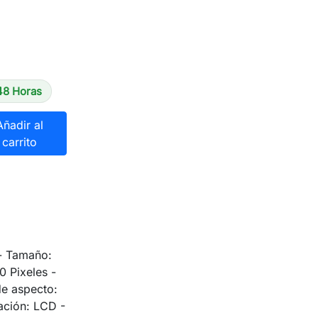
48 Horas
Añadir al
carrito
- Tamaño:
0 Pixeles -
de aspecto:
zación: LCD -