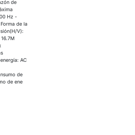
Razón de
Máxima
100 Hz -
 Forma de la
isión(H/V):
x 16.7M
x
as
 energía: AC
Consumo de
mo de ene