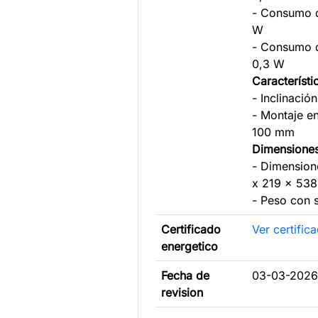
- Consumo d
W
- Consumo 
0,3 W
Característ
- Inclinación
- Montaje e
100 mm
Dimensione
- Dimension
x 219 x 53
- Peso con 
Certificado
Ver certific
energetico
Fecha de
03-03-2026 
revision