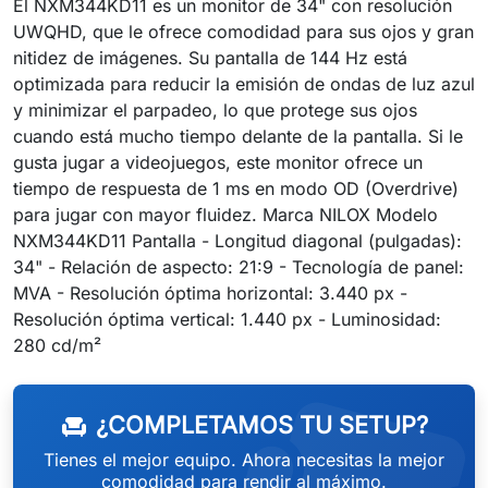
El NXM344KD11 es un monitor de 34" con resolución
UWQHD, que le ofrece comodidad para sus ojos y gran
nitidez de imágenes. Su pantalla de 144 Hz está
optimizada para reducir la emisión de ondas de luz azul
y minimizar el parpadeo, lo que protege sus ojos
cuando está mucho tiempo delante de la pantalla. Si le
gusta jugar a videojuegos, este monitor ofrece un
tiempo de respuesta de 1 ms en modo OD (Overdrive)
para jugar con mayor fluidez. Marca NILOX Modelo
NXM344KD11 Pantalla - Longitud diagonal (pulgadas):
34" - Relación de aspecto: 21:9 - Tecnología de panel:
MVA - Resolución óptima horizontal: 3.440 px -
Resolución óptima vertical: 1.440 px - Luminosidad:
280 cd/m²
¿COMPLETAMOS TU SETUP?
chair
Tienes el mejor equipo. Ahora necesitas la mejor
comodidad para rendir al máximo.