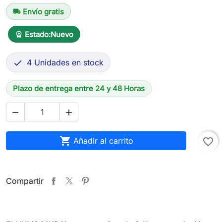
Envío gratis
local_shipping
Estado:
Nuevo
workspace_premium
4 Unidades en stock

Plazo de entrega entre 24 y 48 Horas



Añadir al carrito
favorite_border
Compartir