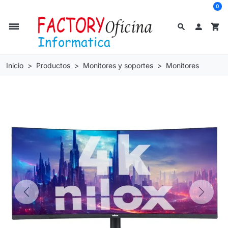
0
dehaze
search

shopping_cart
Inicio
Productos
Monitores y soportes
Monitores
Previous
Next