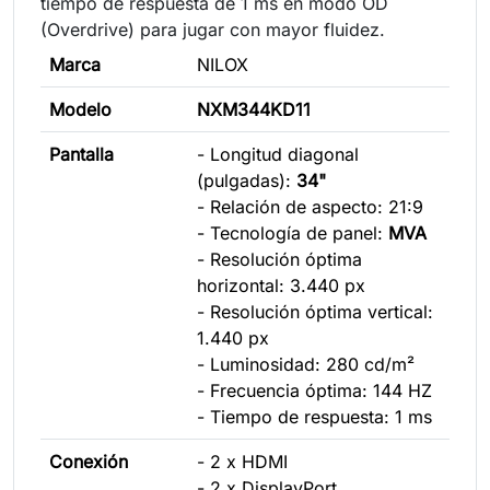
tiempo de respuesta de 1 ms en modo OD
(Overdrive) para jugar con mayor fluidez.
Marca
NILOX
Modelo
NXM344KD11
Pantalla
- Longitud diagonal
(pulgadas):
34"
- Relación de aspecto: 21:9
- Tecnología de panel:
MVA
- Resolución óptima
horizontal: 3.440 px
- Resolución óptima vertical:
1.440 px
- Luminosidad: 280 cd/m²
- Frecuencia óptima: 144 HZ
- Tiempo de respuesta: 1 ms
Conexión
- 2 x HDMI
- 2 x DisplayPort