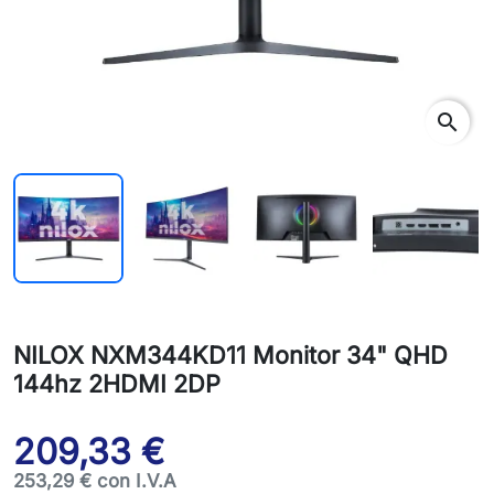
search
NILOX NXM344KD11 Monitor 34" QHD
144hz 2HDMI 2DP
209,33 €
253,29 € con I.V.A