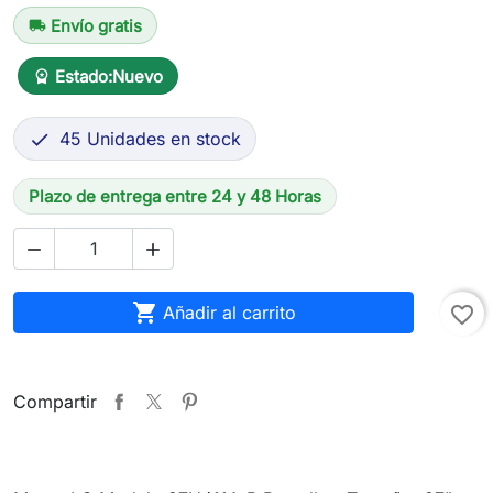
Envío gratis
local_shipping
Estado:
Nuevo
workspace_premium
45 Unidades en stock

Plazo de entrega entre 24 y 48 Horas



Añadir al carrito
favorite_border
Compartir