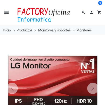
0
dehaze
search

shopping_cart
Inicio
Productos
Monitores y soportes
Monitores
Previous
Next