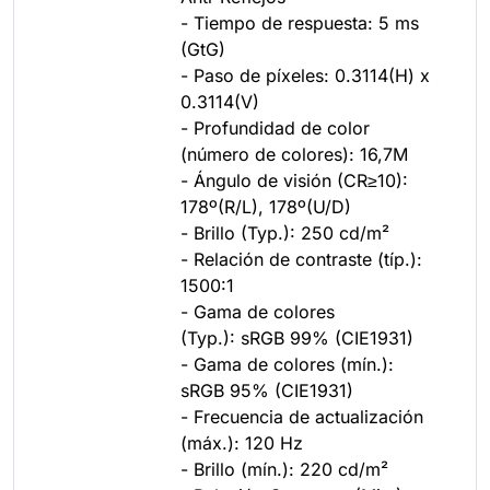
- Tiempo de respuesta: 5 ms
(GtG)
- Paso de píxeles: 0.3114(H) x
0.3114(V)
- Profundidad de color
(número de colores): 16,7M
- Ángulo de visión (CR≥10):
178º(R/L), 178º(U/D)
- Brillo (Typ.): 250 cd/m²
- Relación de contraste (típ.):
1500:1
- Gama de colores
(Typ.): sRGB 99% (CIE1931)
- Gama de colores (mín.):
sRGB 95% (CIE1931)
- Frecuencia de actualización
(máx.): 120 Hz
- Brillo (mín.): 220 cd/m²