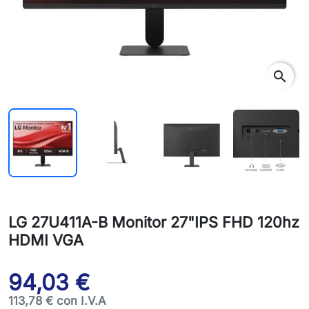
search
LG 27U411A-B Monitor 27"IPS FHD 120hz
HDMI VGA
94,03 €
113,78 € con I.V.A