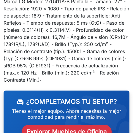
Marca LG Modelo 27U411A-B Pantalla - Tamaño: 27" -
Resolución: 1920 x 1080 - Tipo de panel: IPS - Relación
de aspecto: 16:9 - Tratamiento de la superficie: Anti-
Reflejos - Tiempo de respuesta: 5 ms (GtG) - Paso de
píxeles: 0.3114(H) x 0.3114(V) - Profundidad de color
(número de colores): 16,7M - Ángulo de visión (CR≥10):
178º(R/L), 178º(U/D) - Brillo (Typ.): 250 cd/m² -
Relación de contraste (típ.): 1500:1 - Gama de colores
(Typ.): sRGB 99% (CIE1931) - Gama de colores (mín.):
sRGB 95% (CIE1931) - Frecuencia de actualización
(máx.): 120 Hz - Brillo (mín.): 220 cd/m² - Relación
weeken
Contraste (Min.):
¿COMPLETAMOS TU SETUP?
chair
Tienes el mejor equipo. Ahora necesitas la mejor
comodidad para rendir al máximo.
Explorar Muebles de Oficina