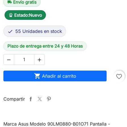
Envío gratis
local_shipping
Estado:
Nuevo
workspace_premium
55 Unidades en stock

Plazo de entrega entre 24 y 48 Horas



Añadir al carrito
favorite_border
Compartir
Marca Asus Modelo 90LM0880-B01O71 Pantalla -