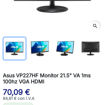
search
Asus VP227HF Monitor 21.5" VA 1ms
100hz VGA HDMI
70,09 €
84,81 € con I.V.A