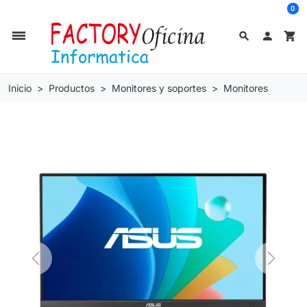
0
dehaze
search

shopping_cart
Inicio
Productos
Monitores y soportes
Monitores
Previous
Next