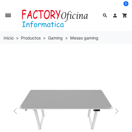
0
dehaze
search

shopping_cart
Inicio
Productos
Gaming
Mesas gaming
Previous
Next