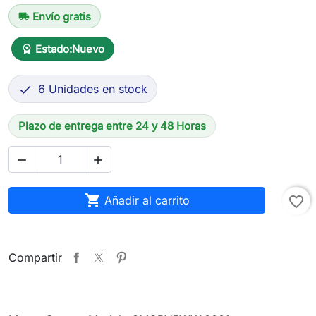
Envío gratis
local_shipping
Estado:
Nuevo
workspace_premium
6 Unidades en stock

Plazo de entrega entre 24 y 48 Horas



Añadir al carrito
favorite_border
Compartir