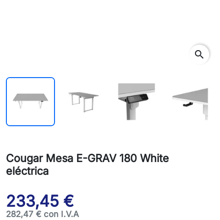
search
Cougar Mesa E-GRAV 180 White
eléctrica
233,45 €
282,47 € con I.V.A