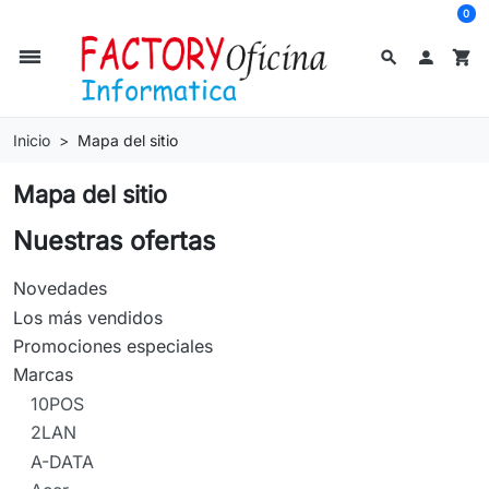
0
dehaze
search

shopping_cart
Inicio
Mapa del sitio
Mapa del sitio
Nuestras ofertas
Novedades
Los más vendidos
Promociones especiales
Marcas
10POS
2LAN
A-DATA