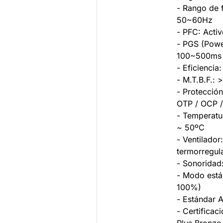
- Rango de 
50~60Hz
- PFC: Acti
- PGS (Powe
100~500ms
- Eficienci
- M.T.B.F.:
- Protecció
OTP / OCP /
- Temperatu
~ 50ºC
- Ventilado
termorregul
- Sonorida
- Modo está
100%)
- Estándar 
- Certificac