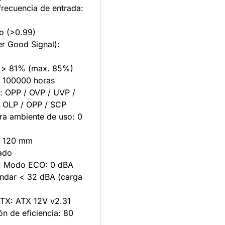
frecuencia de entrada:
vo (>0.99)
r Good Signal):
a: > 81% (max. 85%)
 > 100000 horas
n: OPP / OVP / UVP /
 OLP / OPP / SCP
ra ambiente de uso: 0
r: 120 mm
ado
d: Modo ECO: 0 dBA
ndar < 32 dBA (carga
ATX: ATX 12V v2.31
ión de eficiencia: 80