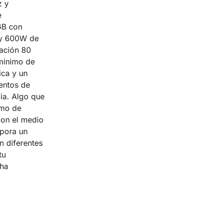
z y
e
GB con
e y 600W de
cación 80
 mínimo de
ica y un
ntos de
ia. Algo que
imo de
con el medio
pora un
 diferentes
tu
 ha