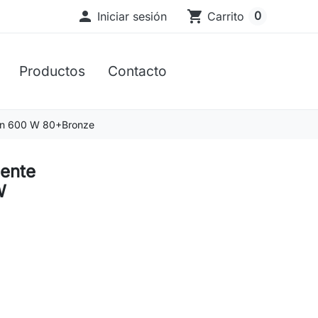

shopping_cart
0
Iniciar sesión
Carrito
Productos
Contacto
on 600 W 80+Bronze
ente
W