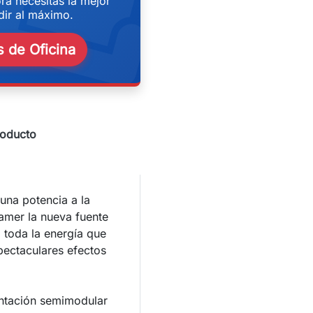
eekend
ra necesitas la mejor
ir al máximo.
 de Oficina
roducto
una potencia a la
gamer la nueva fuente
 toda la energía que
ectaculares efectos
ntación semimodular