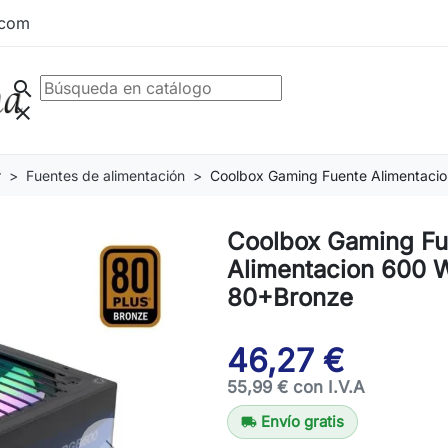
.com
search
clear
r
Fuentes de alimentación
Coolbox Gaming Fuente Alimentaci
Coolbox Gaming Fu
Alimentacion 600 
80+Bronze
46,27 €
55,99 € con I.V.A
Envío gratis
local_shipping