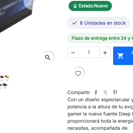
Next
Estado:
Nuevo
workspace_premium
8 Unidades en stock

Plazo de entrega entre 24 y 



search
favorite_border
Compartir
Con un diseño espectacular 
potencia a la altura de tu ex
gamer la nueva fuente Deep 
proporcionará toda la energí
necesitas, acompañada de