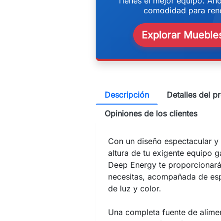
w
Tienes el mejor equipo. Aho
comodidad para rend
Explorar Muebles
Descripción
Detalles del p
Opiniones de los clientes
Con un diseño espectacular y 
altura de tu exigente equipo 
Deep Energy te proporcionará
necesitas, acompañada de esp
de luz y color.
Una completa fuente de alime