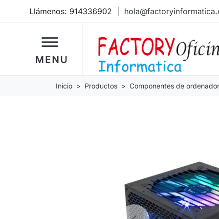
Llámenos:
914336902
|
hola@factoryinformatica
dehaze
MENU
Inicio
Productos
Componentes de ordenado