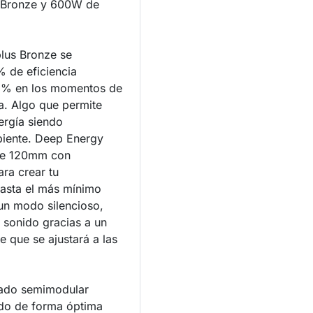
s Bronze y 600W de
plus Bronze se
% de eficiencia
5% en los momentos de
. Algo que permite
ergía siendo
biente. Deep Energy
 de 120mm con
ara crear tu
hasta el más mínimo
un modo silencioso,
l sonido gracias a un
e que se ajustará a las
eado semimodular
ado de forma óptima