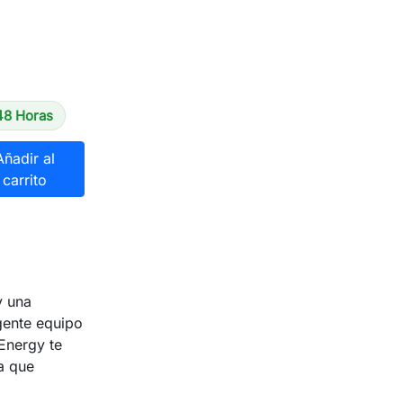
48 Horas
Añadir al
carrito
y una
igente equipo
Energy te
a que