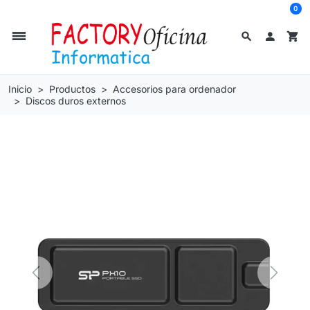
0
dehaze
search

shopping_cart
Inicio
Productos
Accesorios para ordenador
Discos duros externos
Previous
Next