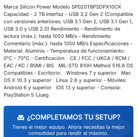
Marca Silicon Power Modelo SP020TBPSDPX10CK
Capacidad - 2 TB Interfaz - USB 3.2 Gen 2 (Compatible
con versiones anteriores: USB 3.1 Gen 2, USB 3.1 Gen 1,
USB 3.0 y USB 2.0) Rendimiento - Rendimiento de
lectura (máx.): hasta 1050 MB/s - Rendimiento
Comentario (máx.): hasta 1050 MB/s Especificaciones -
Material: Aluminio - Temperatura de funcionamiento:
0°C - 70°C - Certificación: CE / FCC / UKCA / RCM /
EAC / KC / BSMI / BIS MIL-STD 810H Method 516.8 OS
Compatibles - Escritorio: Windows 7 y superior Mac
OS X 10.3 y superior Linux 2.6 y superior - Móviles:
Android 6 y superior iOS 13 y superior - Consola:
weeken
PlayStation 5 (Jueg
¿COMPLETAMOS TU SETUP?
chair
Tienes el mejor equipo. Ahora necesitas la mejor
comodidad para rendir al máximo.