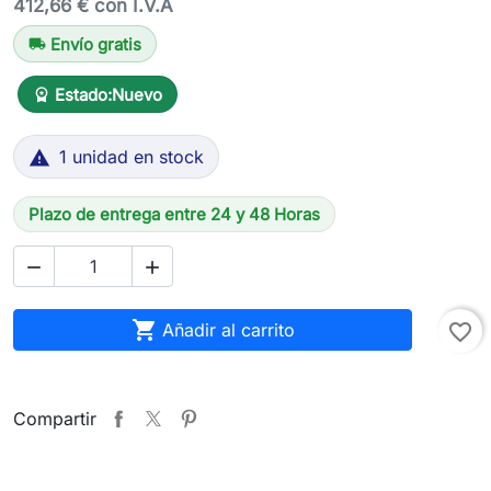
412,66 € con I.V.A
Envío gratis
local_shipping
Estado:
Nuevo
workspace_premium
1 unidad en stock

Plazo de entrega entre 24 y 48 Horas



Añadir al carrito
favorite_border
Compartir